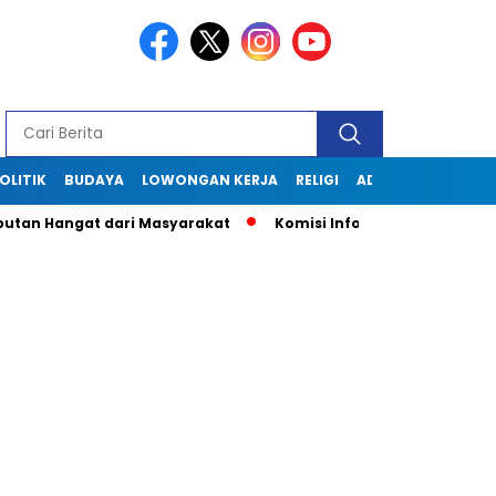
OLITIK
BUDAYA
LOWONGAN KERJA
RELIGI
ADVERTORIAL
n Hangat dari Masyarakat
Komisi Informasi Jabar Kunjungi 