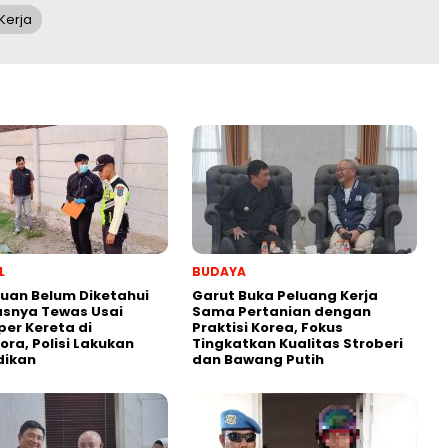
Kerja
L
BUDAYA
uan Belum Diketahui
Garut Buka Peluang Kerja
asnya Tewas Usai
Sama Pertanian dengan
er Kereta di
Praktisi Korea, Fokus
ra, Polisi Lakukan
Tingkatkan Kualitas Stroberi
dikan
dan Bawang Putih