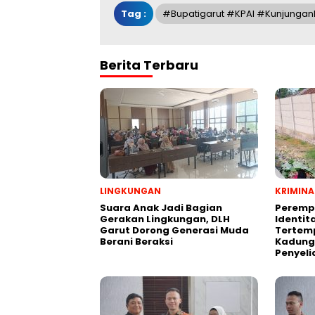
Tag :
#Bupatigarut #KPAI #Kunjungan
Berita Terbaru
LINGKUNGAN
KRIMINA
Suara Anak Jadi Bagian
Peremp
Gerakan Lingkungan, DLH
Identit
Garut Dorong Generasi Muda
Tertemp
Berani Beraksi
Kadungo
Penyeli