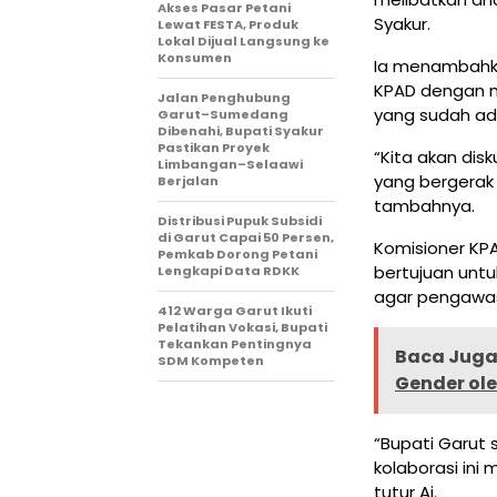
Akses Pasar Petani
Syakur.
Lewat FESTA, Produk
Lokal Dijual Langsung ke
Konsumen
Ia menambahk
KPAD dengan m
Jalan Penghubung
yang sudah ad
Garut–Sumedang
Dibenahi, Bupati Syakur
Pastikan Proyek
“Kita akan dis
Limbangan–Selaawi
yang bergerak 
Berjalan
tambahnya.
Distribusi Pupuk Subsidi
di Garut Capai 50 Persen,
Komisioner KP
Pemkab Dorong Petani
bertujuan unt
Lengkapi Data RDKK
agar pengawas
412 Warga Garut Ikuti
Pelatihan Vokasi, Bupati
Tekankan Pentingnya
Baca Juga 
SDM Kompeten
Gender ol
“Bupati Garut 
kolaborasi ini
tutur Ai.