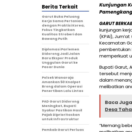
Kunjungan Ke
Berita Terkait
Pamengkang P
Garut Buka Peluang
Kerja Sama Pertanian
GARUT BERKA
dengan Praktisi Korea,
kunjungan kerj
Fokus Tingkatkan
Kualitas Stroberi dan
(KPAI), Jum’at
Bawang Putih
Kecamatan Gar
pembentukan K
Diplomasi Parlemen
Didorong Jadi Jalan
memperkuat up
Baru Ekspor Produk
Unggulan Garut ke
Bupati Garut,
Pasar Dunia
tersebut menja
Polsek Wanaraja
dalam menanga
Amankan 50 Knalpot
melibatkan an
Brong dalam Operasi
Penertiban Lalu Lintas
PAD Garut Didorong
Baca Juga 
Meningkat, Bupati
Desa Taha
Syakur Pastikan Hasil
Pajak Diprioritaskan
untuk Infrastruktur
“Memang beber
Pemkab Garut Perluas
melibatkan ana