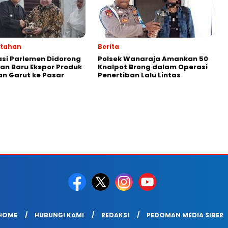
ntahan
Berita
si Parlemen Didorong
Polsek Wanaraja Amankan 50
lan Baru Ekspor Produk
Knalpot Brong dalam Operasi
n Garut ke Pasar
Penertiban Lalu Lintas
HOME
HUBUNGI KAMI
REDAKSI
PEDOMAN MEDIA SIBER