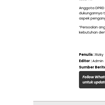
Anggota DPRD G
dukungannya 
aspek pengang
“Persoalan an
kebutuhan demi
Penulis :
Rizky
Editor :
Admin
Sumber Berita
Follow What
untuk update