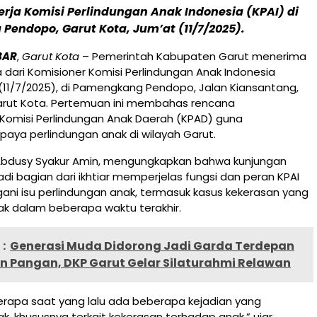
rja Komisi Perlindungan Anak Indonesia (KPAI) di
endopo, Garut Kota, Jum’at (11/7/2025).
BAR
,
Garut Kota
– Pemerintah Kabupaten Garut menerima
a dari Komisioner Komisi Perlindungan Anak Indonesia
 (11/7/2025), di Pamengkang Pendopo, Jalan Kiansantang,
ut Kota. Pertemuan ini membahas rencana
omisi Perlindungan Anak Daerah (KPAD) guna
aya perlindungan anak di wilayah Garut.
 Abdusy Syakur Amin, mengungkapkan bahwa kunjungan
di bagian dari ikhtiar memperjelas fungsi dan peran KPAI
ni isu perlindungan anak, termasuk kasus kekerasan yang
ak dalam beberapa waktu terakhir.
:
Generasi Muda Didorong Jadi Garda Terdepan
n Pangan, DKP Garut Gelar Silaturahmi Relawan
apa saat yang lalu ada beberapa kejadian yang
k, khususnya terkait kekerasan terhadap anak,” ujar