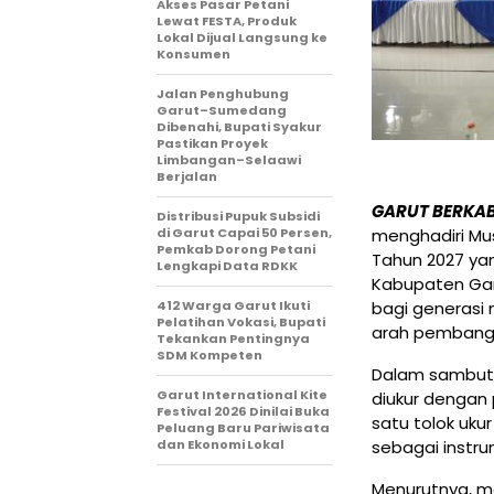
Akses Pasar Petani
Lewat FESTA, Produk
Lokal Dijual Langsung ke
Konsumen
Jalan Penghubung
Garut–Sumedang
Dibenahi, Bupati Syakur
Pastikan Proyek
Limbangan–Selaawi
Berjalan
GARUT BERKA
Distribusi Pupuk Subsidi
di Garut Capai 50 Persen,
menghadiri M
Pemkab Dorong Petani
Tahun 2027 ya
Lengkapi Data RDKK
Kabupaten Garu
412 Warga Garut Ikuti
bagi generas
Pelatihan Vokasi, Bupati
arah pembang
Tekankan Pentingnya
SDM Kompeten
Dalam sambut
Garut International Kite
diukur dengan 
Festival 2026 Dinilai Buka
satu tolok uku
Peluang Baru Pariwisata
dan Ekonomi Lokal
sebagai instr
Menurutnya, m