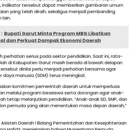
 indikator tersebut dapat memberikan gambaran umum
ian yang telah diraih, sekaligus menjadi pembanding
lain.
:
Bupati Garut Minta Program MBG Libatkan
kal dan Perkuat Dampak Ekonomi Daerah
h perhatian serius pada sektor pendidikan. Saat ini, rata-
olah di Kabupaten Garut masih berada di bawah delapan
 tersebut dinilai perlu menjadi perhatian bersama agar
er daya manusia (SDM) terus meningkat.
askan komitmen pemerintah daerah untuk memperluas
kan melalui program beasiswa serta dorongan agar anak-
lah tetap melanjutkan pendidikan. “Anak-anak SD, SMP, dan
alon pemuda yang akan menentukan masa depan daerah,”
 Asisten Daerah I Bidang Pemerintahan dan Kesejahteraan
ng Hafidz, menjelaskan bahwa Musrenbang Pemuda