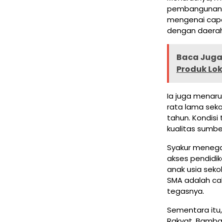
pembangunan,
mengenai capa
dengan daerah 
Baca Juga 
Produk Lo
Ia juga menaru
rata lama sek
tahun. Kondisi
kualitas sumb
Syakur meneg
akses pendidi
anak usia seko
SMA adalah c
tegasnya.
Sementara itu,
Rakyat, Bamba