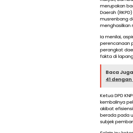
merupakan bag
Daerah (RKPD) 
musrenbang de
menghasilkan 
Ia menilai, as
perencanaan p
perangkat dae
fakta di lapan
Baca Juga 
41 dengan
Ketua DPD KNPI
kembalinya p
akibat efisien
berada pada u
subjek pemban
Selain isu ket