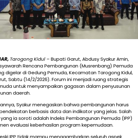
BAR,
Tarogong Kidul
– Bupati Garut, Abdusy Syakur Amin,
usyawarah Rencana Pembangunan (Musrenbang) Pemuda
ng digelar di Gedung Pemuda, Kecamatan Tarogong Kidul,
t, Sabtu (14/2/2026). Forum ini menjadi ruang strategis
i muda untuk menyampaikan gagasan dalam penyusunan
unan daerah.
annya, Syakur menegaskan bahwa pembangunan harus
pendekatan berbasis data dan indikator yang jelas. Salah
r yang ia soroti adalah Indeks Pembangunan Pemuda (IPP)
umen evaluasi keberhasilan program kepemudaan.
eski IPP tidak mampu menggambarkan seluruh aspek