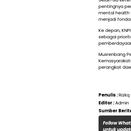
pentingnya pe
mental health k
menjadi fonda
Ke depan, KNP
sebagai prior
pemberdayaan 
Musrenbang Pem
Kemasyarakata
perangkat daer
Penulis :
Rizkq
Editor :
Admin
Sumber Berita
Follow What
untuk update