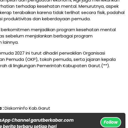
rhatian terhadap kesehatan mental. Menurutnya, aspek
erap terabaikan karena tidak terlihat secara fisik, padahal
si produktivitas dan keberdayaan pemuda.
I berkomitmen menjadikan program kesehatan mental
itas sebelum menjalankan berbagai program
lainnya.
uda 2027 ini turut dihadiri perwakilan Organisasi
n Pemuda (OKP), tokoh pemuda, serta jajaran kepala
ah di lingkungan Pemerintah Kabupaten Garut.(**).
 :
Diskominfo Kab.Garut
sApp Channel garutberkabar.com
Follow
 berita terbaru setiap hari