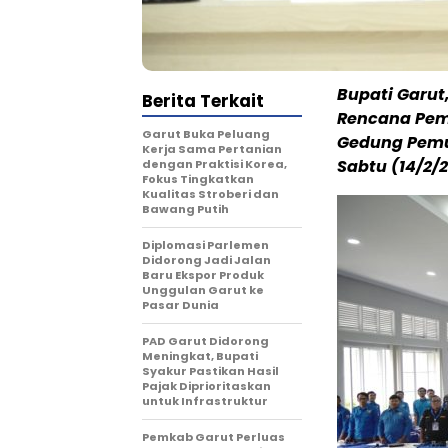
Bupati Garu
Berita Terkait
Rencana Pem
Garut Buka Peluang
Gedung Pemu
Kerja Sama Pertanian
Sabtu (14/2/2
dengan Praktisi Korea,
Fokus Tingkatkan
Kualitas Stroberi dan
Bawang Putih
Diplomasi Parlemen
Didorong Jadi Jalan
Baru Ekspor Produk
Unggulan Garut ke
Pasar Dunia
PAD Garut Didorong
Meningkat, Bupati
Syakur Pastikan Hasil
Pajak Diprioritaskan
untuk Infrastruktur
Pemkab Garut Perluas