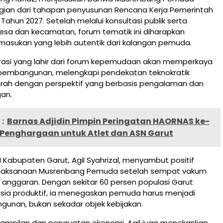
ian dari tahapan penyusunan Rencana Kerja Pemerintah
Tahun 2027. Setelah melalui konsultasi publik serta
sa dan kecamatan, forum tematik ini diharapkan
masukan yang lebih autentik dari kalangan pemuda.
pirasi yang lahir dari forum kepemudaan akan memperkaya
embangunan, melengkapi pendekatan teknokratik
rah dengan perspektif yang berbasis pengalaman dan
gan.
:
Barnas Adjidin Pimpin Peringatan HAORNAS ke-
 Penghargaan untuk Atlet dan ASN Garut
 Kabupaten Garut, Agil Syahrizal, menyambut positif
elaksanaan Musrenbang Pemuda setelah sempat vakum
si anggaran. Dengan sekitar 60 persen populasi Garut
sia produktif, ia menegaskan pemuda harus menjadi
gunan, bukan sekadar objek kebijakan.
erampilan dan penguatan ekonomi, Agil juga menekankan