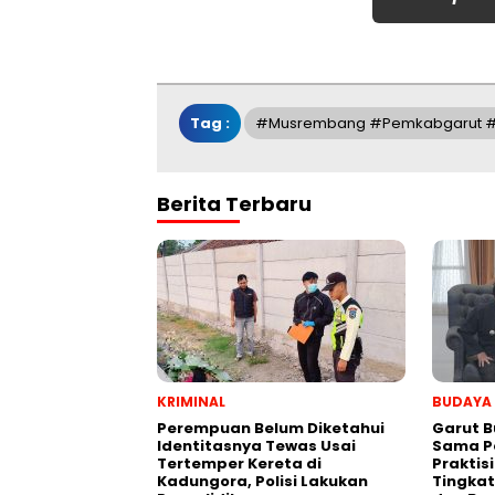
Tag :
#Musrembang #Pemkabgarut #
Berita Terbaru
KRIMINAL
BUDAYA
Perempuan Belum Diketahui
Garut B
Identitasnya Tewas Usai
Sama P
Tertemper Kereta di
Praktis
Kadungora, Polisi Lakukan
Tingkat