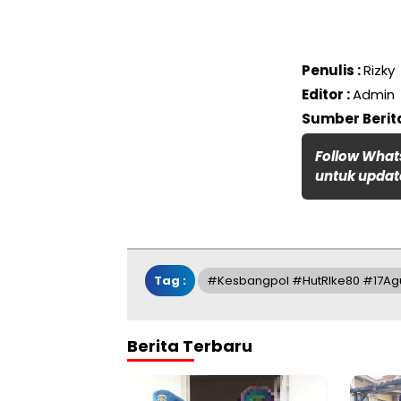
Penulis :
Rizky
Editor :
Admin
Sumber Berita
Follow What
untuk update
Tag :
#Kesbangpol #HutRIke80 #17Ag
Berita Terbaru