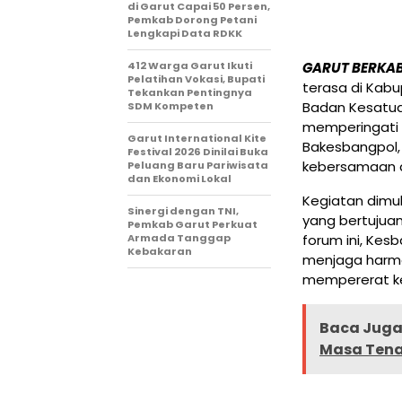
di Garut Capai 50 Persen,
Pemkab Dorong Petani
Lengkapi Data RDKK
412 Warga Garut Ikuti
GARUT BERKA
Pelatihan Vokasi, Bupati
terasa di Kab
Tekankan Pentingnya
Badan Kesatua
SDM Kompeten
memperingati 
Garut International Kite
Bakesbangpol,
Festival 2026 Dinilai Buka
kebersamaan 
Peluang Baru Pariwisata
dan Ekonomi Lokal
Kegiatan dimu
Sinergi dengan TNI,
yang bertujuan
Pemkab Garut Perkuat
Armada Tanggap
forum ini, Kes
Kebakaran
menjaga harmo
mempererat ke
Baca Juga 
Masa Tena