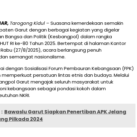
BAR,
Tarogong Kidul
– Suasana kemerdekaan semakin
upaten Garut dengan berbagai kegiatan yang digelar
n Bangsa dan Politik (Kesbangpol) dalam rangka
HUT RI ke-80 Tahun 2025. Bertempat di halaman Kantor
 Rabu (27/8/2025), acara berlangsung penuh
dan semangat nasionalisme.
lai dengan Sosialisasi Forum Pembauran Kebangsaan (FPK)
 memperkuat persatuan lintas etnis dan budaya. Melalui
bangpol Garut mengajak seluruh masyarakat untuk
ni kebangsaan sebagai pondasi kokoh dalam
utuhan NKRI.
:
Bawaslu Garut Siapkan Penertiban APK Jelang
ng Pilkada 2024