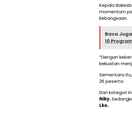
Kepala Bakesba
momentum per
kebangsaan.
Baca Juga 
10 Progra
“Dengan keber
kekuatan menja
Sementara itu
26 peserta.
Dari kategori i
Niky.
Sedangkan
Lko.