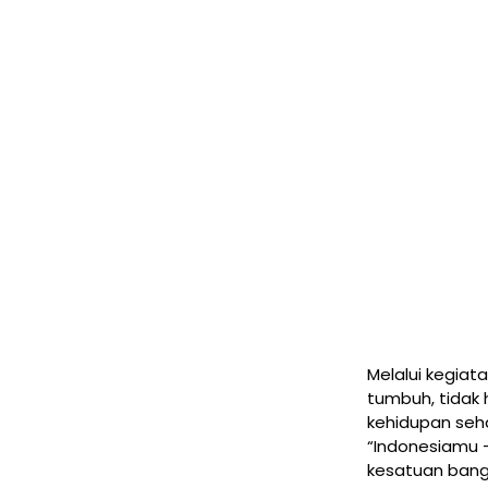
Melalui kegiat
tumbuh, tidak 
kehidupan seha
“Indonesiamu 
kesatuan bang