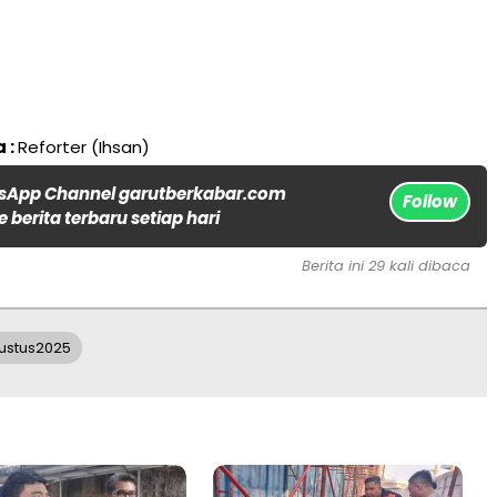
 :
Reforter (Ihsan)
sApp Channel garutberkabar.com
Follow
 berita terbaru setiap hari
Berita ini 29 kali dibaca
ustus2025