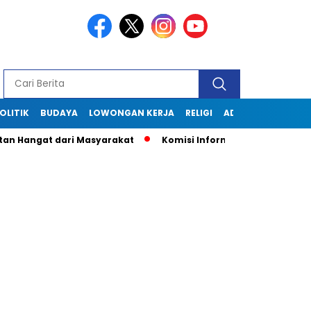
OLITIK
BUDAYA
LOWONGAN KERJA
RELIGI
ADVERTORIAL
angat dari Masyarakat
Komisi Informasi Jabar Kunjungi Dis