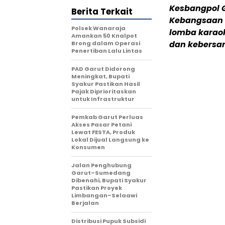
Kesbangpol G
Berita Terkait
Kebangsaan (
Polsek Wanaraja
lomba karaok
Amankan 50 Knalpot
dan kebersa
Brong dalam Operasi
Penertiban Lalu Lintas
PAD Garut Didorong
Meningkat, Bupati
Syakur Pastikan Hasil
Pajak Diprioritaskan
untuk Infrastruktur
Pemkab Garut Perluas
Akses Pasar Petani
Lewat FESTA, Produk
Lokal Dijual Langsung ke
Konsumen
Jalan Penghubung
Garut–Sumedang
Dibenahi, Bupati Syakur
Pastikan Proyek
Limbangan–Selaawi
Berjalan
Distribusi Pupuk Subsidi