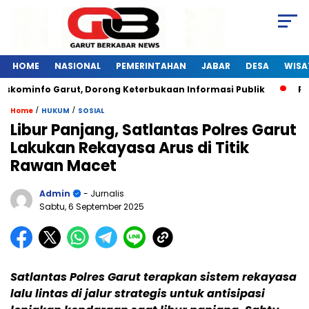
HOME
NASIONAL
PEMERINTAHAN
JABAR
DESA
WISA
skominfo Garut, Dorong Keterbukaan Informasi Publik
Pela
/
/
Home
HUKUM
SOSIAL
Libur Panjang, Satlantas Polres Garut
Lakukan Rekayasa Arus di Titik
Rawan Macet
Admin
- Jurnalis
Sabtu, 6 September 2025
Satlantas Polres Garut terapkan sistem rekayasa
lalu lintas di jalur strategis untuk antisipasi