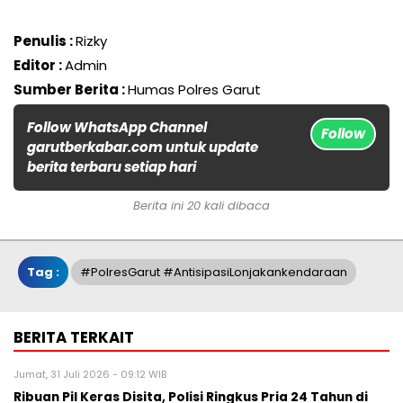
Penulis :
Rizky
Editor :
Admin
Sumber Berita :
Humas Polres Garut
Follow WhatsApp Channel
Follow
garutberkabar.com untuk update
berita terbaru setiap hari
Berita ini 20 kali dibaca
Tag :
#PolresGarut #AntisipasiLonjakankendaraan
BERITA TERKAIT
Jumat, 31 Juli 2026 - 09:12 WIB
Ribuan Pil Keras Disita, Polisi Ringkus Pria 24 Tahun di