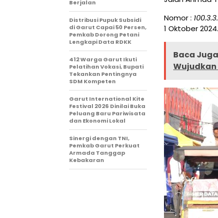
Berjalan
Nomor :
100.3.
Distribusi Pupuk Subsidi
1 Oktober 2024
di Garut Capai 50 Persen,
Pemkab Dorong Petani
Lengkapi Data RDKK
Baca Juga 
412 Warga Garut Ikuti
Wujudkan 
Pelatihan Vokasi, Bupati
Tekankan Pentingnya
SDM Kompeten
Garut International Kite
Festival 2026 Dinilai Buka
Peluang Baru Pariwisata
dan Ekonomi Lokal
Sinergi dengan TNI,
Pemkab Garut Perkuat
Armada Tanggap
Kebakaran