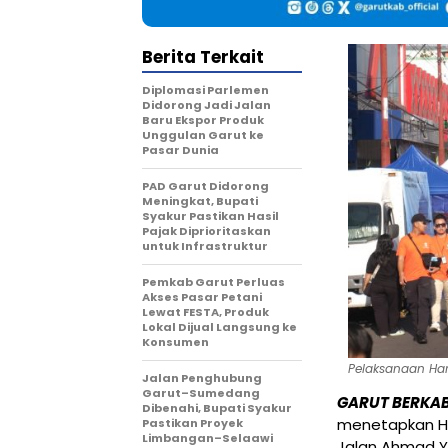
Berita Terkait
Diplomasi Parlemen
Didorong Jadi Jalan
Baru Ekspor Produk
Unggulan Garut ke
Pasar Dunia
PAD Garut Didorong
Meningkat, Bupati
Syakur Pastikan Hasil
Pajak Diprioritaskan
untuk Infrastruktur
Pemkab Garut Perluas
Akses Pasar Petani
Lewat FESTA, Produk
Lokal Dijual Langsung ke
Konsumen
Pelaksanaan Har
Jalan Penghubung
Garut–Sumedang
GARUT BERKAB
Dibenahi, Bupati Syakur
menetapkan Ha
Pastikan Proyek
Limbangan–Selaawi
Jalan Ahmad Y