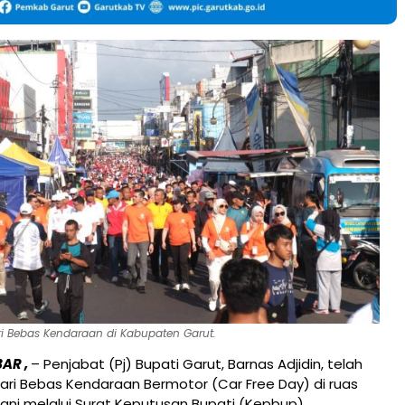
i Bebas Kendaraan di Kabupaten Garut.
AR ,
– Penjabat (Pj) Bupati Garut, Barnas Adjidin, telah
ri Bebas Kendaraan Bermotor (Car Free Day) di ruas
ani melalui Surat Keputusan Bupati (Kepbup)