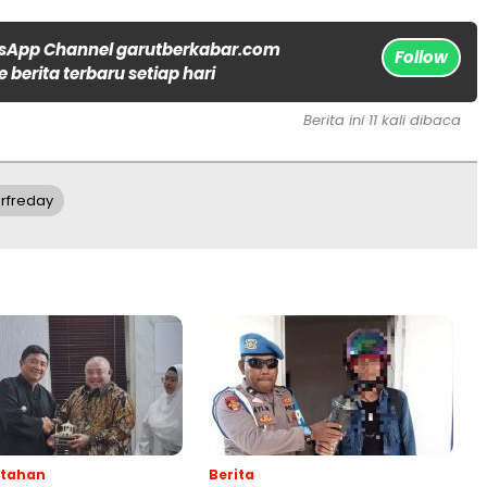
sApp Channel garutberkabar.com
Follow
 berita terbaru setiap hari
Berita ini 11 kali dibaca
rfreday
ntahan
Berita