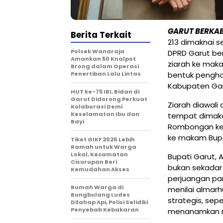
GARUT BERKA
Berita Terkait
213 dimaknai s
Polsek Wanaraja
DPRD Garut be
Amankan 50 Knalpot
ziarah ke maka
Brong dalam Operasi
Penertiban Lalu Lintas
bentuk pengho
Kabupaten Gar
HUT ke-75 IBI, Bidan di
Garut Didorong Perkuat
Ziarah diawali
Kolaborasi Demi
Keselamatan Ibu dan
tempat dimaka
Bayi
Rombongan kemu
ke makam Bupa
Tiket GIKF 2026 Lebih
Ramah untuk Warga
Lokal, Kecamatan
Bupati Garut,
Cisurupan Beri
bukan sekadar
Kemudahan Akses
perjuangan pa
Rumah Warga di
menilai almar
Bungbulang Ludes
strategis, sep
Dilahap Api, Polisi Selidiki
Penyebab Kebakaran
menanamkan ni