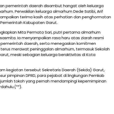
aran pemerintah daerah disambut hangat oleh keluarga
arhum. Perwakilan keluarga almarhum Dede Satibi, Arif
yampaikan terima kasih atas perhatian dan penghormatan
n Pemerintah Kabupaten Garut.
ngkapkan Mita Permata Sari, putri pertama almarhum
smita. Ia menyampaikan rasa haru atas ziarah resmi
n pemerintah daerah, serta menegaskan komitmen
k terus merawat peninggalan almarhum, termasuk Sekolah
arut, meski sebagian keluarga beraktivitas di Kota
lam kegiatan tersebut Sekretaris Daerah (Sekda) Garut,
nsur pimpinan DPRD, para pejabat di lingkungan Pemkab
sejumlah tokoh yang pernah mendampingi kepemimpinan
dahulu.(**).