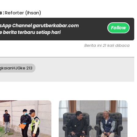
 :
Reforter (Ihsan)
sApp Channel garutberkabar.com
Follow
 berita terbaru setiap hari
Berita ini 21 kali dibaca
gkaianHJGke 213