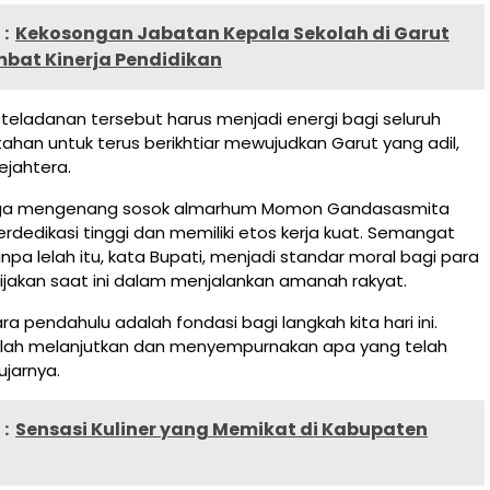
:
Kekosongan Jabatan Kepala Sekolah di Garut
mbat Kinerja Pendidikan
teladanan tersebut harus menjadi energi bagi seluruh
ahan untuk terus berikhtiar mewujudkan Garut yang adil,
ejahtera.
a juga mengenang sosok almarhum Momon Gandasasmita
erdedikasi tinggi dan memiliki etos kerja kuat. Semangat
pa lelah itu, kata Bupati, menjadi standar moral bagi para
jakan saat ini dalam menjalankan amanah rakyat.
ra pendahulu adalah fondasi bagi langkah kita hari ini.
alah melanjutkan dan menyempurnakan apa yang telah
ujarnya.
:
Sensasi Kuliner yang Memikat di Kabupaten