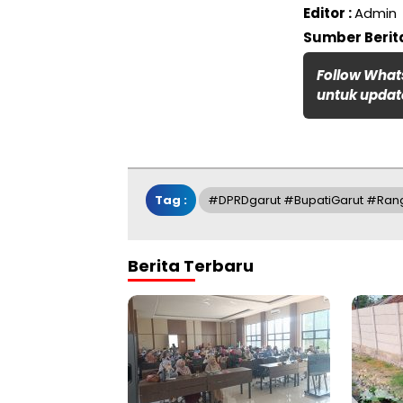
Editor :
Admin
Sumber Berita
Follow What
untuk update
Tag :
#DPRDgarut #BupatiGarut #Ran
Berita Terbaru