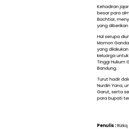
Kehadiran jaj
besar para alm
Bachtiar, men
yang diberika
Hal serupa diu
Momon Gandasa
yang dilakuka
keluarga untu
Tinggi Hukum G
Bandung.
Turut hadir da
Nurdin Yana, u
Garut, serta 
para bupati ter
Penulis :
Rizkq