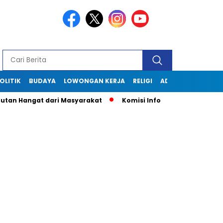
OLITIK
BUDAYA
LOWONGAN KERJA
RELIGI
ADVERTORIAL
Hangat dari Masyarakat
Komisi Informasi Jabar Kunjungi Di