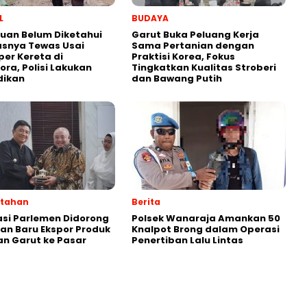
L
BUDAYA
uan Belum Diketahui
Garut Buka Peluang Kerja
asnya Tewas Usai
Sama Pertanian dengan
er Kereta di
Praktisi Korea, Fokus
ra, Polisi Lakukan
Tingkatkan Kualitas Stroberi
dikan
dan Bawang Putih
ntahan
Berita
si Parlemen Didorong
Polsek Wanaraja Amankan 50
lan Baru Ekspor Produk
Knalpot Brong dalam Operasi
n Garut ke Pasar
Penertiban Lalu Lintas