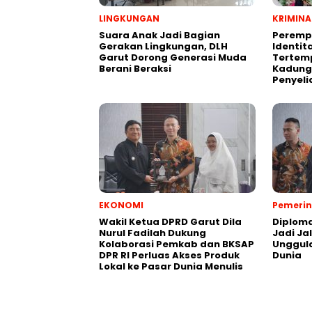
LINGKUNGAN
KRIMINA
Suara Anak Jadi Bagian
Peremp
Gerakan Lingkungan, DLH
Identit
Garut Dorong Generasi Muda
Tertemp
Berani Beraksi
Kadungo
Penyeli
EKONOMI
Pemeri
Wakil Ketua DPRD Garut Dila
Diploma
Nurul Fadilah Dukung
Jadi Ja
Kolaborasi Pemkab dan BKSAP
Unggula
DPR RI Perluas Akses Produk
Dunia
Lokal ke Pasar Dunia Menulis