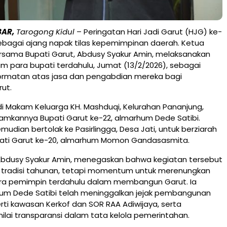
BAR,
Tarogong Kidul
– Peringatan Hari Jadi Garut (HJG) ke-
ebagai ajang napak tilas kepemimpinan daerah. Ketua
rsama Bupati Garut, Abdusy Syakur Amin, melaksanakan
m para bupati terdahulu, Jumat (13/2/2026), sebagai
rmatan atas jasa dan pengabdian mereka bagi
ut.
 di Makam Keluarga KH. Mashduqi, Kelurahan Pananjung,
mkannya Bupati Garut ke-22, almarhum Dede Satibi.
dian bertolak ke Pasirlingga, Desa Jati, untuk berziarah
ti Garut ke-20, almarhum Momon Gandasasmita.
 Abdusy Syakur Amin, menegaskan bahwa kegiatan tersebut
 tradisi tahunan, tetapi momentum untuk merenungkan
ra pemimpin terdahulu dalam membangun Garut. Ia
hum Dede Satibi telah meninggalkan jejak pembangunan
erti kawasan Kerkof dan SOR RAA Adiwijaya, serta
lai transparansi dalam tata kelola pemerintahan.