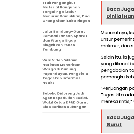
Truk Pengangkut
Material Bangunan
Baca Juga 
Terguling di Jalur
Dinilai Ha
Menurun Pamulihan, Dua
Orang Alami Luka Ringan
Jalur Bandung–Garut
Menurutnya, ke
Kembali Lancar, Aparat
unsur pemerint
dan Warga Sigap
Singkirkan Pohon
makmur, dan s
Tumbang
Selain itu, i
Viral Video Diklaim
yang dikenal b
Harimau Menerkam
Warga di Gunung
pengabdian tan
Papandayan, Pengelola
pemangku kebi
Tegaskan Informasi
Hoaks
“Perjuangan pa
Boboko Didorong Jadi
Tugas kita ad
Agen Kepedulian Sosial,
mereka rintis,” 
Wakil Ketua DPRD Garut
Siap Berikan Dukungan
Baca Juga 
Garut