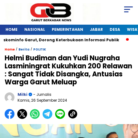
HOME
NASIONAL
PEMERINTAHAN
JABAR
DESA
WISA
iskominfo Garut, Dorong Keterbukaan Informasi Publik
Pel
/
/
Home
Berita
POLITIK
Helmi Budiman dan Yudi Nugraha
Lasminingrat Kukuhkan 200 Relawan
: Sangat Tidak Disangka, Antusias
Warga Garut Meluap
Milki
- Jurnalis
Kamis, 26 September 2024