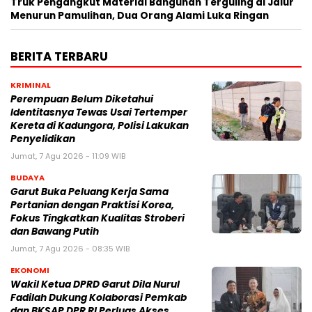
Truk Pengangkut Material Bangunan Terguling di Jalur
Menurun Pamulihan, Dua Orang Alami Luka Ringan
BERITA TERBARU
KRIMINAL
Perempuan Belum Diketahui
Identitasnya Tewas Usai Tertemper
Kereta di Kadungora, Polisi Lakukan
Penyelidikan
Jumat, 7 Agu 2026 - 11:09 WIB
BUDAYA
Garut Buka Peluang Kerja Sama
Pertanian dengan Praktisi Korea,
Fokus Tingkatkan Kualitas Stroberi
dan Bawang Putih
Jumat, 7 Agu 2026 - 08:35 WIB
EKONOMI
Wakil Ketua DPRD Garut Dila Nurul
Fadilah Dukung Kolaborasi Pemkab
dan BKSAP DPR RI Perluas Akses