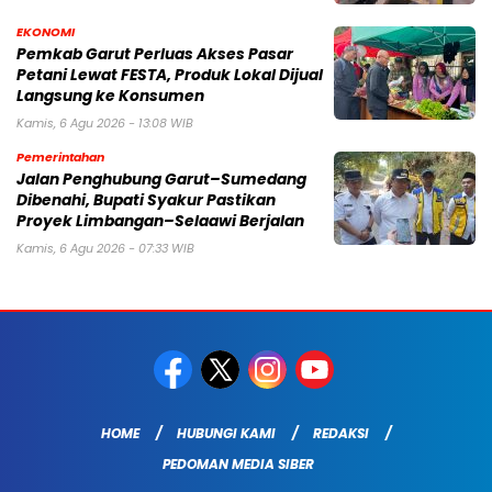
EKONOMI
Pemkab Garut Perluas Akses Pasar
Petani Lewat FESTA, Produk Lokal Dijual
Langsung ke Konsumen
Kamis, 6 Agu 2026 - 13:08 WIB
Pemerintahan
Jalan Penghubung Garut–Sumedang
Dibenahi, Bupati Syakur Pastikan
Proyek Limbangan–Selaawi Berjalan
Kamis, 6 Agu 2026 - 07:33 WIB
HOME
HUBUNGI KAMI
REDAKSI
PEDOMAN MEDIA SIBER