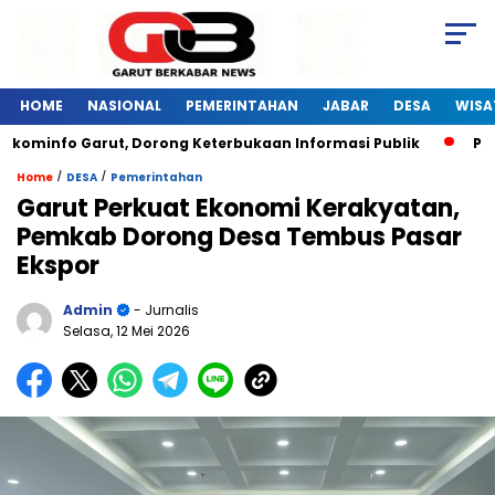
HOME
NASIONAL
PEMERINTAHAN
JABAR
DESA
WISA
minfo Garut, Dorong Keterbukaan Informasi Publik
Pelatih
/
/
Home
DESA
Pemerintahan
Garut Perkuat Ekonomi Kerakyatan,
Pemkab Dorong Desa Tembus Pasar
Ekspor
Admin
- Jurnalis
Selasa, 12 Mei 2026