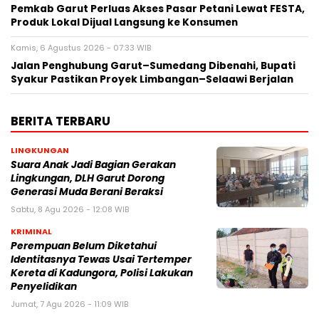
Pemkab Garut Perluas Akses Pasar Petani Lewat FESTA,
Produk Lokal Dijual Langsung ke Konsumen
Kamis, 6 Agustus 2026 - 07:33 WIB
Jalan Penghubung Garut–Sumedang Dibenahi, Bupati
Syakur Pastikan Proyek Limbangan–Selaawi Berjalan
BERITA TERBARU
LINGKUNGAN
Suara Anak Jadi Bagian Gerakan
Lingkungan, DLH Garut Dorong
Generasi Muda Berani Beraksi
Sabtu, 8 Agu 2026 - 12:08 WIB
KRIMINAL
Perempuan Belum Diketahui
Identitasnya Tewas Usai Tertemper
Kereta di Kadungora, Polisi Lakukan
Penyelidikan
Jumat, 7 Agu 2026 - 11:09 WIB