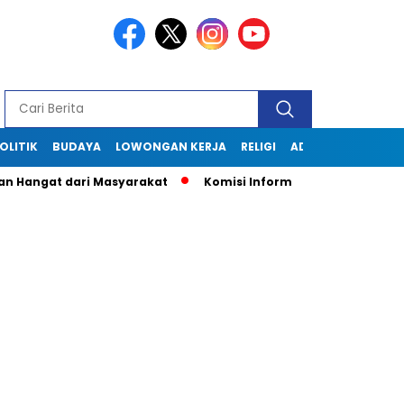
OLITIK
BUDAYA
LOWONGAN KERJA
RELIGI
ADVERTORIAL
ngat dari Masyarakat
Komisi Informasi Jabar Kunjungi Disk