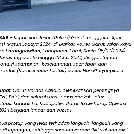
BAR
– Kepolisian Resor (Polres) Garut menggelar Apel
i “Patuh Lodaya 2024” di Markas Polres Garut, Jalan Raya
an Karangpawitan, Kabupaten Garut, Senin (15/07/2024).
rlangsung dari 15 hingga 28 Juli 2024, dengan tujuan
ondisi keamanan, keselamatan, ketertiban, dan
u lintas (Kamseltibcar Lantas) pasca Hari Bhayangkara
Bupati Garut, Barnas Adjidin, menekankan pentingnya
 TNI, Polri, dan seluruh unsur masyarakat untuk
tuasi kondusif di Kabupaten Garut. Ia berharap Operasi
024 berjalan lancar dan sukses.
unya protap yang jelas terhadap langkah-langkah yang
 di lapangan, sehingga semuanya memiliki visi dan misi