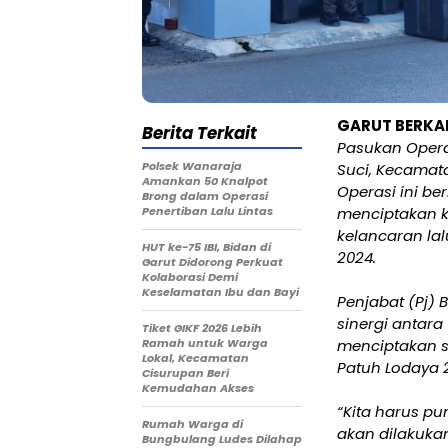
GARUT BERKA
Berita Terkait
Pasukan Operas
Polsek Wanaraja
Suci, Kecamat
Amankan 50 Knalpot
Operasi ini be
Brong dalam Operasi
Penertiban Lalu Lintas
menciptakan k
kelancaran lal
HUT ke-75 IBI, Bidan di
2024.
Garut Didorong Perkuat
Kolaborasi Demi
Keselamatan Ibu dan Bayi
Penjabat (Pj) 
sinergi antara
Tiket GIKF 2026 Lebih
Ramah untuk Warga
menciptakan si
Lokal, Kecamatan
Patuh Lodaya 2
Cisurupan Beri
Kemudahan Akses
“Kita harus p
Rumah Warga di
akan dilakukan
Bungbulang Ludes Dilahap