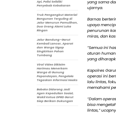
yang sama dal
Api, Polisi Selidiki
Penyebab Kebakaran
ujarnya.
Truk Pengangkut Material
Barnas berter
Bangunan Terguling di
Jalur Menurun Pamulihan,
upaya mencipt
Dua Orang Alami Luka
penurunan kas
Ringan
miras, dan ka
Jalur Bandung–Garut
Kembali Lancar, Aparat
“Semua ini ha
dan Warga Sigap
Singkirkan Pohon
aturan humani
Tumbang
yang diharapk
Viral Video Diklaim
Harimau Menerkam
Kapolres Garu
Warga di Gunung
operasi ini b
Papandayan, Pengelola
Tegaskan Informasi Hoaks
lalu lintas, 
memahami pela
Boboko Didorong Jadi
Agen Kepedulian Sosial,
Wakil Ketua DPRD Garut
“Dalam operas
Siap Berikan Dukungan
bisa mengetah
lintas,” ucapny