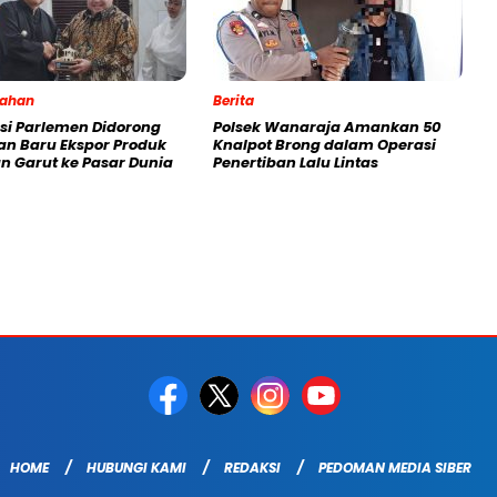
tahan
Berita
si Parlemen Didorong
Polsek Wanaraja Amankan 50
lan Baru Ekspor Produk
Knalpot Brong dalam Operasi
n Garut ke Pasar Dunia
Penertiban Lalu Lintas
HOME
HUBUNGI KAMI
REDAKSI
PEDOMAN MEDIA SIBER