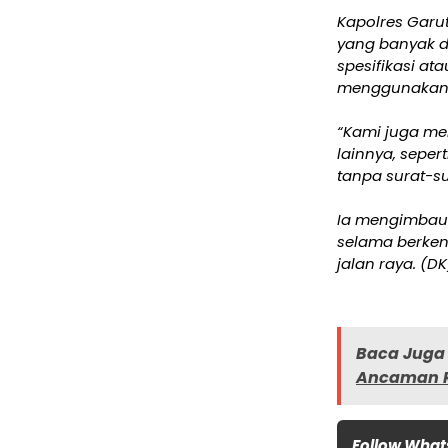
Kapolres Garut
yang banyak d
spesifikasi at
menggunakan 
“Kami juga me
lainnya, seper
tanpa surat-su
Ia mengimbau 
selama berkend
jalan raya. (DK
Baca Juga 
Ancaman R
Follow What