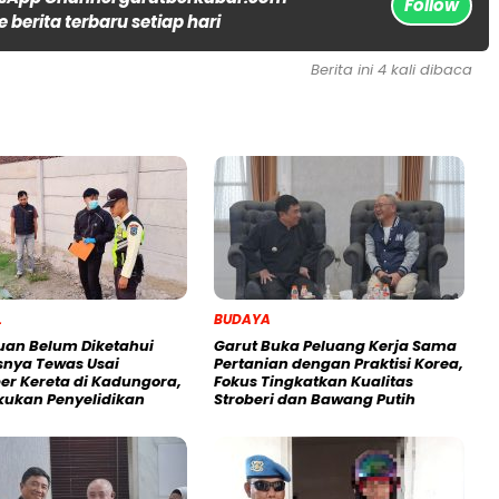
Follow
 berita terbaru setiap hari
Berita ini 4 kali dibaca
L
BUDAYA
an Belum Diketahui
Garut Buka Peluang Kerja Sama
asnya Tewas Usai
Pertanian dengan Praktisi Korea,
er Kereta di Kadungora,
Fokus Tingkatkan Kualitas
akukan Penyelidikan
Stroberi dan Bawang Putih