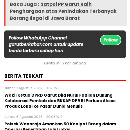
Baca Juga :
Satpol PP Garut Raih
Penghargaan atas Penindakan Terbanyak
Barang Ilegal di Jawa Barat
Follow WhatsApp Channel
Follow
garutberkabar.com untuk update
berita terbaru setiap hari
Berita ini 6 kali dibaca
BERITA TERKAIT
Jumat, 7 Agustus 2026 - 07:41 WIB
Wakil Ketua DPRD Garut Dila Nurul Fadilah Dukung
Kolaborasi Pemkab dan BKSAP DPR RI Perluas Akses
Produk Lokal ke Pasar Dunia Menulis
Kamis, 6 Agustus 2026 - 20:03 WIB
Polsek Wanaraja Amankan 50 Knalpot Brong dalam
Operasi Penertiban Lalu Lintas