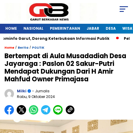
HOME
NASIONAL
PEMERINTAHAN
JABAR
DESA
WISA
ominfo Garut, Dorong Keterbukaan Informasi Publik
Pelati
/
/
Home
Berita
POLITIK
Bertempat di Aula Musadadiah Desa
Jayaraga : Paslon 02 Sakur-Putri
Mendapat Dukungan Dari H Amir
Mahfud Owner Primajasa
Milki
- Jurnalis
Rabu, 9 Oktober 2024