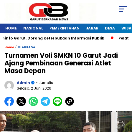
HOME
NASIONAL
PEMERINTAHAN
JABAR
DESA
WISA
fo Garut, Dorong Keterbukaan Informasi Publik
Pelatihan 
/
Home
OLAHRAGA
Turnamen Voli SMKN 10 Garut Jadi
Ajang Pembinaan Generasi Atlet
Masa Depan
Admin
- Jurnalis
Selasa, 2 Juni 2026