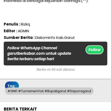
Indonesia di berbagai kejuaraan olahraga.(**).
Penulis :
Rizkq
Editor :
ADMIN
Sumber Berita :
Diskominfo Kab.Garut
Follow WhatsApp Channel
Follow
garutberkabar.com untuk update
berita terbaru setiap hari
Berita ini 56 kali dibaca
Tag :
#GNFI #TurnamenVoli #bupatigarut #Disporagarut
BERITA TERKAIT