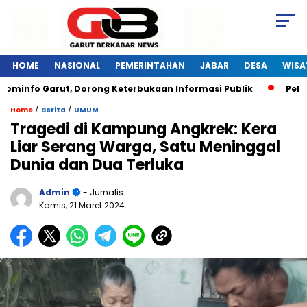
HOME
NASIONAL
PEMERINTAHAN
JABAR
DESA
WISA
fo Garut, Dorong Keterbukaan Informasi Publik
Pelatihan 
/
/
Home
Berita
UMUM
Tragedi di Kampung Angkrek: Kera
Liar Serang Warga, Satu Meninggal
Dunia dan Dua Terluka
Admin
- Jurnalis
Kamis, 21 Maret 2024