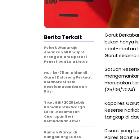
Garut Berkaba
Berita Terkait
bukan hanya i
Polsek Wanaraja
obat-obatan te
Amankan 50 Knalpot
Garut selama in
Brong dalam Operasi
Penertiban Lalu Lintas
Satuan Reserse
HUT ke-75 IBI, Bidan di
mengamankan sa
Garut Didorong Perkuat
Kolaborasi Demi
merupakan ter
Keselamatan Ibu dan
(25/06/2024).
Bayi
Tiket GIKF 2026 Lebih
Kapolres Garut 
Ramah untuk Warga
Reserse Narkob
Lokal, Kecamatan
tangkap di dae
Cisurupan Beri
Kemudahan Akses
Disaat yang b
Rumah Warga di
Polres Garut 
Bungbulang Ludes