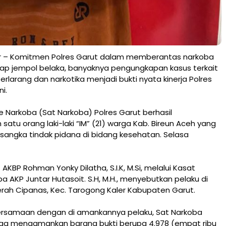
r – Komitmen Polres Garut dalam memberantas narkoba
sap jempol belaka, banyaknya pengungkapan kasus terkait
rlarang dan narkotika menjadi bukti nyata kinerja Polres
i.
 Narkoba (Sat Narkoba) Polres Garut berhasil
tu orang laki-laki “IM” (21) warga Kab. Bireun Aceh yang
sangka tindak pidana di bidang kesehatan. Selasa
AKBP Rohman Yonky Dilatha, S.I.K, M.Si, melalui Kasat
a AKP Juntar Hutasoit. S.H, M.H., menyebutkan pelaku di
rah Cipanas, Kec. Tarogong Kaler Kabupaten Garut.
ersamaan dengan di amankannya pelaku, Sat Narkoba
juga mengamankan barang bukti berupa 4.978 (empat ribu