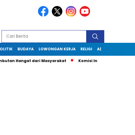
OLITIK
BUDAYA
LOWONGAN KERJA
RELIGI
ADVERTORIAL
Hangat dari Masyarakat
Komisi Informasi Jabar Kunjungi D