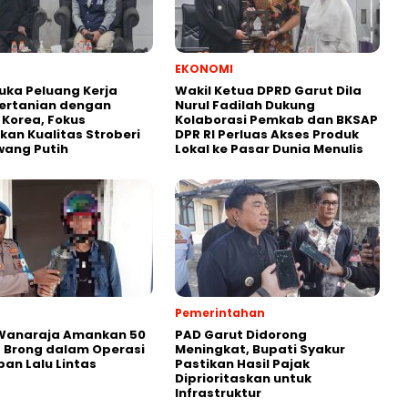
EKONOMI
uka Peluang Kerja
Wakil Ketua DPRD Garut Dila
ertanian dengan
Nurul Fadilah Dukung
i Korea, Fokus
Kolaborasi Pemkab dan BKSAP
kan Kualitas Stroberi
DPR RI Perluas Akses Produk
wang Putih
Lokal ke Pasar Dunia Menulis
Pemerintahan
 Wanaraja Amankan 50
PAD Garut Didorong
 Brong dalam Operasi
Meningkat, Bupati Syakur
ban Lalu Lintas
Pastikan Hasil Pajak
Diprioritaskan untuk
Infrastruktur