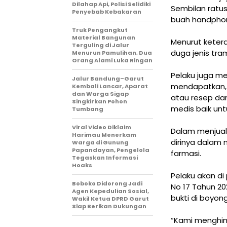
Dilahap Api, Polisi Selidiki
Sembilan ratus
Penyebab Kebakaran
buah handphon
Truk Pengangkut
Material Bangunan
Menurut ketera
Terguling di Jalur
duga jenis tra
Menurun Pamulihan, Dua
Orang Alami Luka Ringan
Pelaku juga me
Jalur Bandung–Garut
mendapatkan, 
Kembali Lancar, Aparat
dan Warga Sigap
atau resep dar
Singkirkan Pohon
medis baik unt
Tumbang
Viral Video Diklaim
Dalam menjual
Harimau Menerkam
dirinya dalam
Warga di Gunung
Papandayan, Pengelola
farmasi.
Tegaskan Informasi
Hoaks
Pelaku akan di
Boboko Didorong Jadi
No 17 Tahun 20
Agen Kepedulian Sosial,
bukti di boyong
Wakil Ketua DPRD Garut
Siap Berikan Dukungan
“Kami menghim