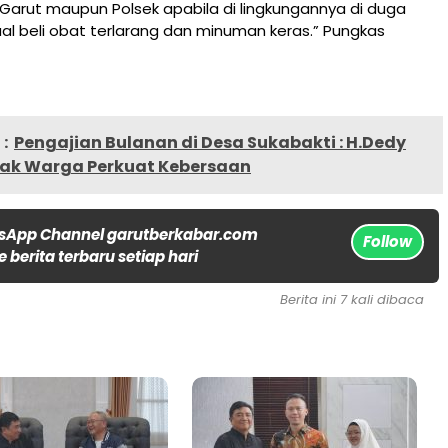
Garut maupun Polsek apabila di lingkungannya di duga
jual beli obat terlarang dan minuman keras.” Pungkas
:
Pengajian Bulanan di Desa Sukabakti : H.Dedy
jak Warga Perkuat Kebersaan
sApp Channel garutberkabar.com
Follow
 berita terbaru setiap hari
Berita ini 7 kali dibaca