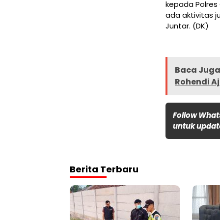
kepada Polres 
ada aktivitas 
Juntar. (DK)
Baca Juga 
Rohendi A
Follow What
untuk update
Berita Terbaru