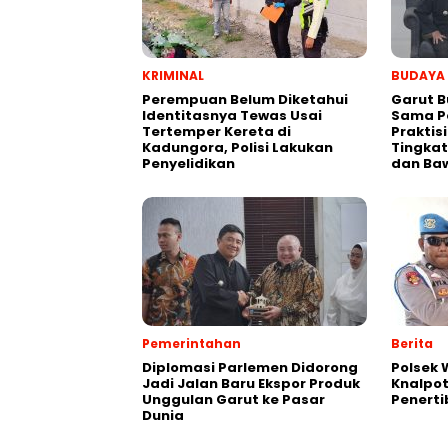
KRIMINAL
BUDAYA
Perempuan Belum Diketahui
Garut B
Identitasnya Tewas Usai
Sama P
Tertemper Kereta di
Praktis
Kadungora, Polisi Lakukan
Tingkat
Penyelidikan
dan Ba
Pemerintahan
Berita
Diplomasi Parlemen Didorong
Polsek
Jadi Jalan Baru Ekspor Produk
Knalpot
Unggulan Garut ke Pasar
Penerti
Dunia