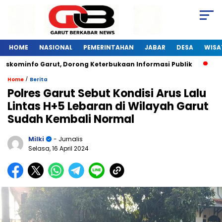
HOME
NASIONAL
PEMERINTAHAN
JABAR
DESA
WISA
skominfo Garut, Dorong Keterbukaan Informasi Publik
Pela
/
Home
Berita
Polres Garut Sebut Kondisi Arus Lalu
Lintas H+5 Lebaran di Wilayah Garut
Sudah Kembali Normal
Milki
- Jurnalis
Selasa, 16 April 2024