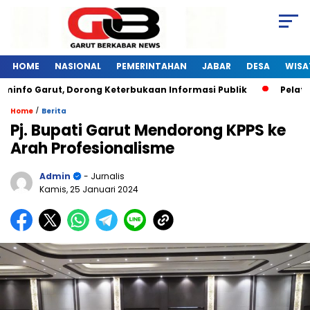
HOME
NASIONAL
PEMERINTAHAN
JABAR
DESA
WISA
o Garut, Dorong Keterbukaan Informasi Publik
Pelatihan D
/
Home
Berita
Pj. Bupati Garut Mendorong KPPS ke
Arah Profesionalisme
Admin
- Jurnalis
Kamis, 25 Januari 2024