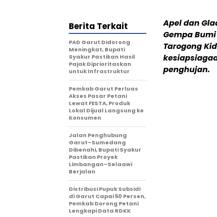
Apel dan Gla
Berita Terkait
Gempa Bumi d
PAD Garut Didorong
Tarogong Kid
Meningkat, Bupati
kesiapsiaga
Syakur Pastikan Hasil
Pajak Diprioritaskan
penghujan.
untuk Infrastruktur
Pemkab Garut Perluas
Akses Pasar Petani
Lewat FESTA, Produk
Lokal Dijual Langsung ke
Konsumen
Jalan Penghubung
Garut–Sumedang
Dibenahi, Bupati Syakur
Pastikan Proyek
Limbangan–Selaawi
Berjalan
Distribusi Pupuk Subsidi
di Garut Capai 50 Persen,
Pemkab Dorong Petani
Lengkapi Data RDKK