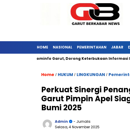
HOME
NASIONAL
PEMERINTAHAN
JABAR
unjungi Diskominfo Garut, Dorong Keterbukaan Informasi Publik
Home
HUKUM
LINGKUNGAN
Pemerin
/
/
/
Perkuat Sinergi Pena
Garut Pimpin Apel Si
Bumi 2025
Admin
- Jurnalis
Selasa, 4 November 2025