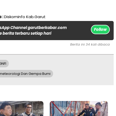
 :
Diskominfo Kab.Garut
sApp Channel garutberkabar.com
Follow
 berita terbaru setiap hari
Berita ini 34 kali dibaca
GNFI
ometeorologi Dan Gempa Bumi