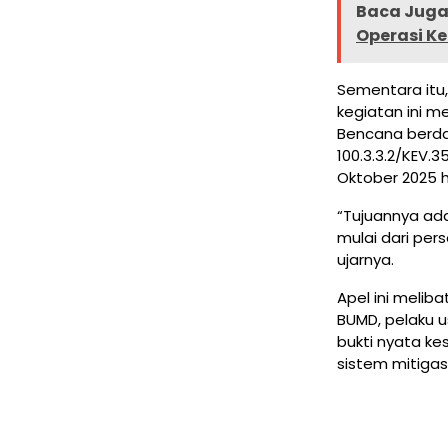
Baca Juga 
Operasi Ke
Sementara itu
kegiatan ini m
Bencana berda
100.3.3.2/KEV.
Oktober 2025 h
“Tujuannya ad
mulai dari pers
ujarnya.
Apel ini meliba
BUMD, pelaku u
bukti nyata k
sistem mitiga