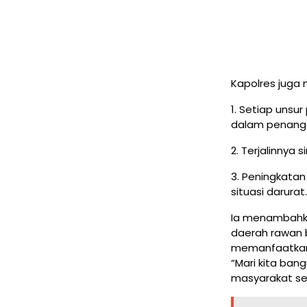
Kapolres juga 
1. Setiap uns
dalam penang
2. Terjalinnya 
3. Peningkata
situasi darurat.
Ia menambahkan
daerah rawan 
memanfaatkan t
“Mari kita ba
masyarakat se