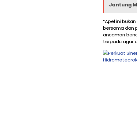
Jantung M
“Apel ini buka
bersama dan p
ancaman benca
terpadu agar 