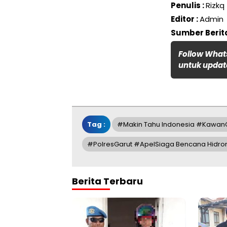
Penulis :
Rizkq
Editor :
Admin
Sumber Berita
Follow What
untuk update
Tag :
#Makin Tahu Indonesia #Kawan
#PolresGarut #ApelSiaga Bencana Hidr
Berita Terbaru