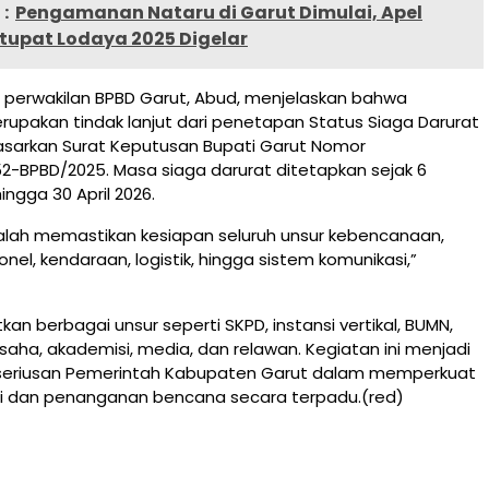
:
Pengamanan Nataru di Garut Dimulai, Apel
tupat Lodaya 2025 Digelar
, perwakilan BPBD Garut, Abud, menjelaskan bahwa
erupakan tindak lanjut dari penetapan Status Siaga Darurat
sarkan Surat Keputusan Bupati Garut Nomor
352-BPBD/2025. Masa siaga darurat ditetapkan sejak 6
ingga 30 April 2026.
alah memastikan kesiapan seluruh unsur kebencanaan,
onel, kendaraan, logistik, hingga sistem komunikasi,”
tkan berbagai unsur seperti SKPD, instansi vertikal, BUMN,
saha, akademisi, media, dan relawan. Kegiatan ini menjadi
eseriusan Pemerintah Kabupaten Garut dalam memperkuat
si dan penanganan bencana secara terpadu.(red)