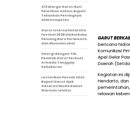
412 Warga Garut Ikuti
Pelatihan Vokasi, Bupati
Tekankan Pentingnya
SDM Kompeten
Garut International Kite
Festival 2026 Dinilai Buka
GARUT BERKA
Peluang Baru Pariwisata
dan Ekonomi Lokal
bencana hidro
Komunikasi Pi
Sinergi dengan TNI,
Apel Gelar Pa
Pemkab Garut Perkuat
Armada Tanggap
Daerah (Setda)
Kebakaran
Kegiatan ini d
Lestarikan Pencak Silat,
Hendarto, dan d
Bupati Garut Ajak
Generasi Muda Rawat
pemerintahan,
Warisan Leluhur
relawan keben