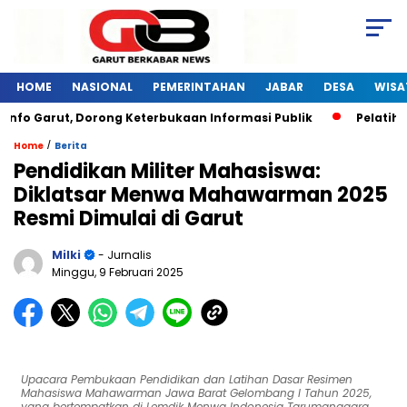
HOME
NASIONAL
PEMERINTAHAN
JABAR
DESA
WISA
Garut, Dorong Keterbukaan Informasi Publik
Pelatihan Dig
/
Home
Berita
Pendidikan Militer Mahasiswa:
Diklatsar Menwa Mahawarman 2025
Resmi Dimulai di Garut
Milki
- Jurnalis
Minggu, 9 Februari 2025
Upacara Pembukaan Pendidikan dan Latihan Dasar Resimen
Mahasiswa Mahawarman Jawa Barat Gelombang I Tahun 2025,
yang bertempatkan di Lemdik Menwa Indonesia Tarumanagara