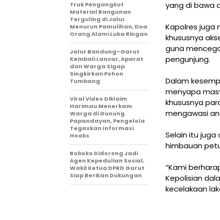
yang di bawa 
Truk Pengangkut
Material Bangunan
Terguling di Jalur
Kapolres juga
Menurun Pamulihan, Dua
Orang Alami Luka Ringan
khususnya akse
guna mencegah
Jalur Bandung–Garut
pengunjung.
Kembali Lancar, Aparat
dan Warga Sigap
Singkirkan Pohon
Dalam kesempa
Tumbang
menyapa masy
Viral Video Diklaim
khususnya par
Harimau Menerkam
mengawasi an
Warga di Gunung
Papandayan, Pengelola
Tegaskan Informasi
Selain itu jug
Hoaks
himbauan petu
Boboko Didorong Jadi
Agen Kepedulian Sosial,
“Kami berhara
Wakil Ketua DPRD Garut
Siap Berikan Dukungan
Kepolisian da
kecelakaan lak