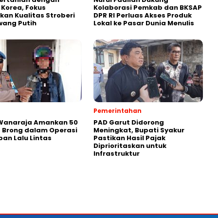
i Korea, Fokus
Kolaborasi Pemkab dan BKSAP
kan Kualitas Stroberi
DPR RI Perluas Akses Produk
wang Putih
Lokal ke Pasar Dunia Menulis
Pemerintahan
 Wanaraja Amankan 50
PAD Garut Didorong
 Brong dalam Operasi
Meningkat, Bupati Syakur
ban Lalu Lintas
Pastikan Hasil Pajak
Diprioritaskan untuk
Infrastruktur