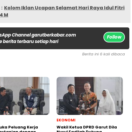
:
Kolom Iklan Ucapan Selamat Hari Raya Idul Fitri
24 M
sApp Channel garutberkabar.com
Follow
 berita terbaru setiap hari
Berita ini 6 kali dibaca
EKONOMI
uka Peluang Kerja
Wakil Ketua DPRD Garut Dila
ertanian dengan
Nurul Fadilah Dukung