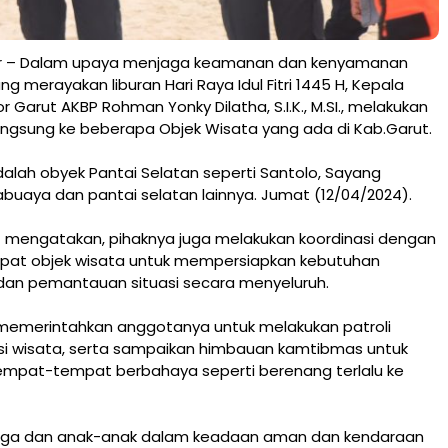
ar – Dalam upaya menjaga keamanan dan kenyamanan
g merayakan liburan Hari Raya Idul Fitri 1445 H, Kepala
r Garut AKBP Rohman Yonky Dilatha, S.I.K., M.SI., melakukan
ngsung ke beberapa Objek Wisata yang ada di Kab.Garut.
alah obyek Pantai Selatan seperti Santolo, Sayang
buaya dan pantai selatan lainnya. Jumat (12/04/2024).
t mengatakan, pihaknya juga melakukan koordinasi dengan
pat objek wisata untuk mempersiapkan kebutuhan
n pemantauan situasi secara menyeluruh.
 memerintahkan anggotanya untuk melakukan patroli
kasi wisata, serta sampaikan himbauan kamtibmas untuk
empat-tempat berbahaya seperti berenang terlalu ke
arga dan anak-anak dalam keadaan aman dan kendaraan