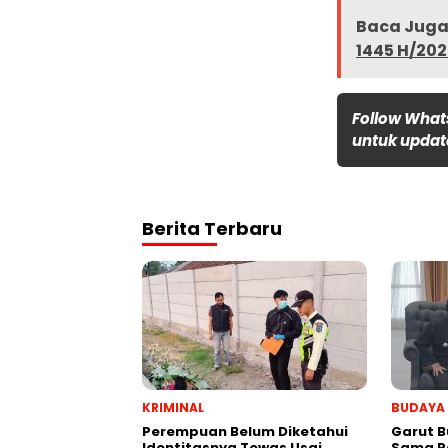
Baca Juga 
1445 H/20
Follow What
untuk update
Berita Terbaru
KRIMINAL
BUDAYA
Perempuan Belum Diketahui
Garut B
Identitasnya Tewas Usai
Sama P