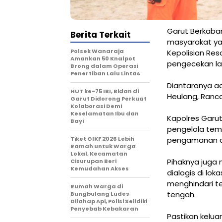
Garut Berkab
Berita Terkait
masyarakat yan
Polsek Wanaraja
Kepolisian Reso
Amankan 50 Knalpot
pengecekan la
Brong dalam Operasi
Penertiban Lalu Lintas
Diantaranya ad
HUT ke-75 IBI, Bidan di
Heulang, Ranca
Garut Didorong Perkuat
Kolaborasi Demi
Keselamatan Ibu dan
Kapolres Garu
Bayi
pengelola tem
Tiket GIKF 2026 Lebih
pengamanan da
Ramah untuk Warga
Lokal, Kecamatan
Pihaknya juga
Cisurupan Beri
Kemudahan Akses
dialogis di lo
menghindari t
Rumah Warga di
tengah.
Bungbulang Ludes
Dilahap Api, Polisi Selidiki
Penyebab Kebakaran
Pastikan kelu