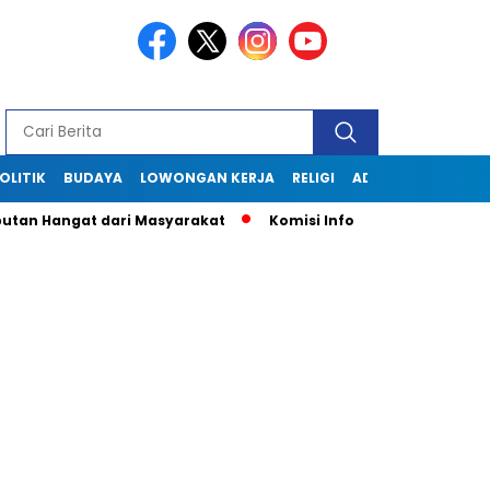
OLITIK
BUDAYA
LOWONGAN KERJA
RELIGI
ADVERTORIAL
Hangat dari Masyarakat
Komisi Informasi Jabar Kunjungi Di