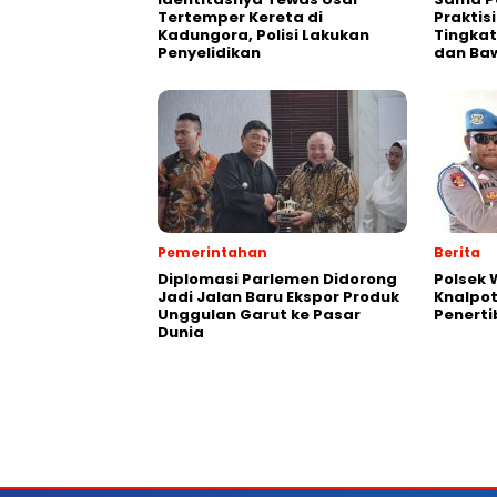
Tertemper Kereta di
Praktis
Kadungora, Polisi Lakukan
Tingkat
Penyelidikan
dan Ba
Pemerintahan
Berita
Diplomasi Parlemen Didorong
Polsek
Jadi Jalan Baru Ekspor Produk
Knalpot
Unggulan Garut ke Pasar
Penerti
Dunia