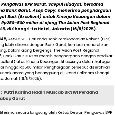
 Pengawas BPR Garut, Saepul Hidayat, bersama
ama Bank Garut, Asep Cepy, menerima penghargaan
gat Baik (Excellent) untuk Kinerja Keuangan dalam
 Rp250–500 miliar di ajang The Asian Post Regional
5, di
Shangri-La Hotel, Jakarta (16/5/2025).
BAR,
JAKARTA
– Perumda Bank Perekonomian Rakyat (BPR)
ng lebih dikenal dengan Bank Garut, kembali menorehkan
ang. Dalam ajang bergengsi The Asian Post Regional
, Bank Garut sukses meraih penghargaan dengan predikat
xcellent) atas Kinerja Keuangan, khususnya dalam kategori
iar hingga Rp500 miliar. Penghargaan tersebut diserahkan
ncak acara yang berlangsung di Grand Ballroom Shangri-
rta, Jumat (16/5/2025).
:
Putri Karlina Hadiri Muscab BKSWI Perdana
abup Garut
iterima secara langsung oleh Ketua Dewan Pengawas BPR