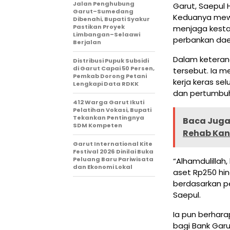
Jalan Penghubung
Garut, Saepul 
Garut–Sumedang
Keduanya mewak
Dibenahi, Bupati Syakur
Pastikan Proyek
menjaga kestab
Limbangan–Selaawi
perbankan dae
Berjalan
Dalam keteran
Distribusi Pupuk Subsidi
di Garut Capai 50 Persen,
tersebut. Ia 
Pemkab Dorong Petani
kerja keras s
Lengkapi Data RDKK
dan pertumbuh
412 Warga Garut Ikuti
Pelatihan Vokasi, Bupati
Tekankan Pentingnya
Baca Juga 
SDM Kompeten
Rehab Kant
Garut International Kite
Festival 2026 Dinilai Buka
Peluang Baru Pariwisata
“Alhamdulillah
dan Ekonomi Lokal
aset Rp250 hin
berdasarkan p
Saepul.
Ia pun berhar
bagi Bank Garu