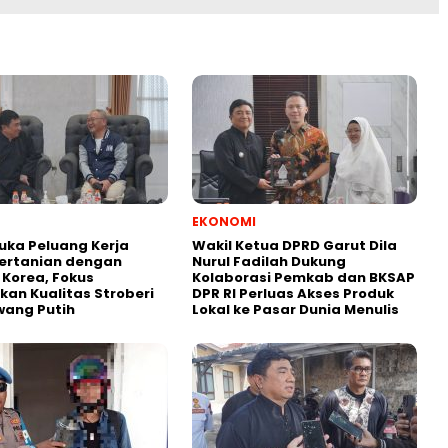
EKONOMI
uka Peluang Kerja
Wakil Ketua DPRD Garut Dila
ertanian dengan
Nurul Fadilah Dukung
i Korea, Fokus
Kolaborasi Pemkab dan BKSAP
kan Kualitas Stroberi
DPR RI Perluas Akses Produk
wang Putih
Lokal ke Pasar Dunia Menulis