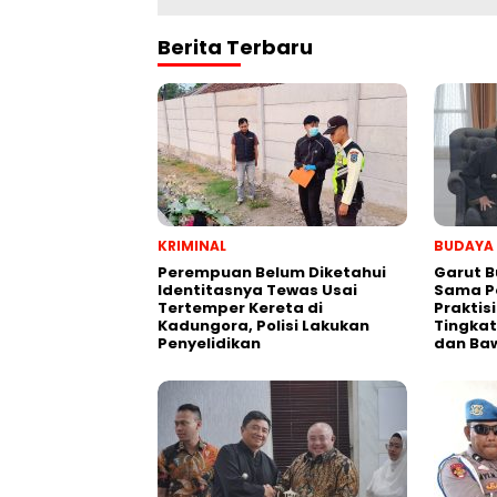
Berita Terbaru
KRIMINAL
BUDAYA
Perempuan Belum Diketahui
Garut B
Identitasnya Tewas Usai
Sama P
Tertemper Kereta di
Praktis
Kadungora, Polisi Lakukan
Tingkat
Penyelidikan
dan Ba