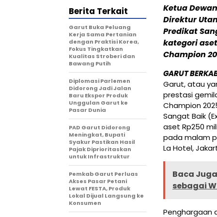
Ketua Dewan
Berita Terkait
Direktur Ut
Garut Buka Peluang
Predikat San
Kerja Sama Pertanian
kategori aset
dengan Praktisi Korea,
Fokus Tingkatkan
Champion 202
Kualitas Stroberi dan
Bawang Putih
GARUT BERKA
Diplomasi Parlemen
Garut, atau ya
Didorong Jadi Jalan
prestasi gemil
Baru Ekspor Produk
Unggulan Garut ke
Champion 2025
Pasar Dunia
Sangat Baik (E
aset Rp250 mil
PAD Garut Didorong
Meningkat, Bupati
pada malam pu
Syakur Pastikan Hasil
La Hotel, Jaka
Pajak Diprioritaskan
untuk Infrastruktur
Baca Juga 
Pemkab Garut Perluas
Akses Pasar Petani
sebagai W
Lewat FESTA, Produk
Lokal Dijual Langsung ke
Konsumen
Penghargaan d