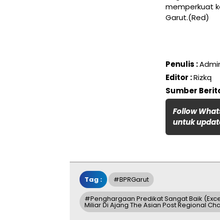
memperkuat ke
Garut.(Red)
Penulis :
Admi
Editor :
Rizkq
Sumber Berita
Follow What
untuk update
Tag :
#BPRGarut
#penghargaan Predikat Sangat Baik (Exce
Miliar Di Ajang The Asian Post Regional C