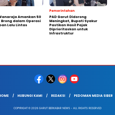
Pemerintahan
 Wanaraja Amankan 50
PAD Garut Didorong
 Brong dalam Operasi
Meningkat, Bupati Syakur
ban Lalu Lintas
Pastikan Hasil Pajak
Diprioritaskan untuk
Infrastruktur
HOME
HUBUNGI KAMI
REDAKSI
PEDOMAN MEDIA SIBER
COPYRIGHT © 2026 GARUT BERKABAR NEWS - ALL RIGHTS RESERVED