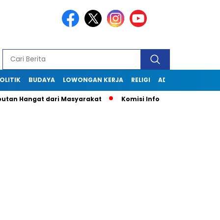
OLITIK
BUDAYA
LOWONGAN KERJA
RELIGI
ADVERTORIAL
n Hangat dari Masyarakat
Komisi Informasi Jabar Kunjungi 