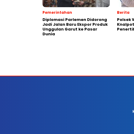
Pemerintahan
Berita
Diplomasi Parlemen Didorong
Polsek
Jadi Jalan Baru Ekspor Produk
Knalpot
Unggulan Garut ke Pasar
Penerti
Dunia