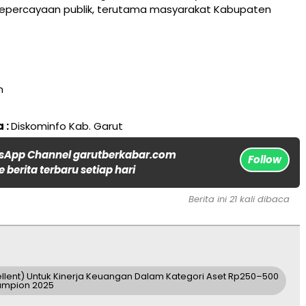
percayaan publik, terutama masyarakat Kabupaten
n
 :
Diskominfo Kab. Garut
sApp Channel garutberkabar.com
Follow
 berita terbaru setiap hari
Berita ini 21 kali dibaca
llent) Untuk Kinerja Keuangan Dalam Kategori Aset Rp250–500
hampion 2025