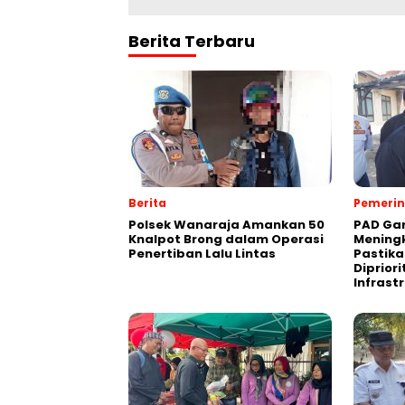
Berita Terbaru
Berita
Pemeri
Polsek Wanaraja Amankan 50
PAD Gar
Knalpot Brong dalam Operasi
Meningk
Penertiban Lalu Lintas
Pastika
Diprior
Infrast