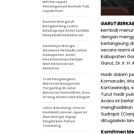
WFI Percepat
Penanganan Rumah Tak
Layak Huni
Rumah Warga di
GARUT BERKA
Bungbulang Ludes
kembali menu
Dilahap Api, Polisi Selidiki
Penyebab Kebakaran
dengan menggel
berlangsung di
Swadaya Warga
secara resmi d
Giriawas Perbaiki Jalan
Kabupaten, Demi
Kabupaten Gar
Keselamatan Pelajar
Garut, Dr. Ir. H
dan Kelancaran
Aktivitas
Hadir dalam p
Truk Pengangkut
Komarudin, Wak
Material Bangunan
Kartawiredja, 
Terguling di Jalur
Menurun Pamulihan, Dua
Turut hadir pu
Orang Alami Luka Ringan
Acara ini berl
menghadirkan i
Jalur Bandung–Garut
Kembali Lancar, Aparat
Sudrajat (Cianj
dan Warga Sigap
ditugaskan lan
Singkirkan Pohon
Tumbang
Komitmen Men