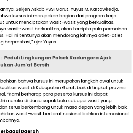
nya, Sekjen Askab PSSI Garut, Yuyus M. Kartawiredja,
hwa kursus ini merupakan bagian dari program kerja
ut untuk menciptakan wasit-wasit yang berkualitas.
ya wasit-wasit berkualitas, akan tercipta pula permainan
as. Hal ini tentunya akan mendorong lahirnya atlet-atlet
 berprestasi,” ujar Yuyus.
:
Peduli Lingkungan Polsek Kadungora Ajak
ukan Jum'at Bersih
bahkan bahwa kursus ini merupakan langkah awal untuk
ualitas wasit di Kabupaten Garut, baik di tingkat provinsi
l. “Kami berharap para peserta kursus ini dapat
ri mereka di dunia sepak bola sebagai wasit yang
an terus berkembang untuk masa depan yang lebih baik.
ahirkan wasit-wasit bertaraf nasional bahkan internasional
ambahnya.
 Berbagai Daerah