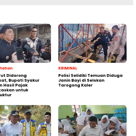
ntahan
KRIMINAL
ut Didorong
Polisi Selidiki Temuan Diduga
at, Bupati Syakur
Janin Bayi di Selokan
n Hasil Pajak
Tarogong Kaler
itaskan untuk
ruktur