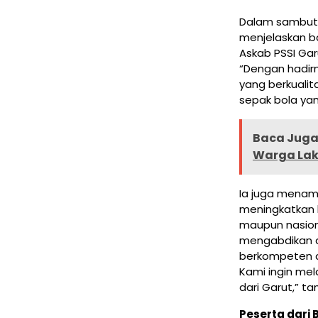
Dalam sambutan
menjelaskan ba
Askab PSSI Gar
“Dengan hadirn
yang berkualit
sepak bola yang
Baca Juga 
Warga Lak
Ia juga menam
meningkatkan k
maupun nasiona
mengabdikan di
berkompeten d
Kami ingin mel
dari Garut,” t
Peserta dari