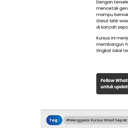
Dengan tersele
mencetak gene
mampu bersaing
Garut lahir wa
di kancah sepa
Kursus ini men
membangun fond
tingkat lokal te
Follow What
untuk update
Tag :
#menggelar Kursus Wasit Sepak B