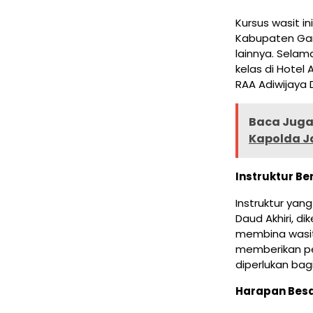
Kursus wasit in
Kabupaten Garu
lainnya. Selam
kelas di Hotel 
RAA Adiwijaya 
Baca Juga 
Kapolda J
Instruktur B
Instruktur yan
Daud Akhiri, d
membina wasit
memberikan p
diperlukan bagi
Harapan Besa