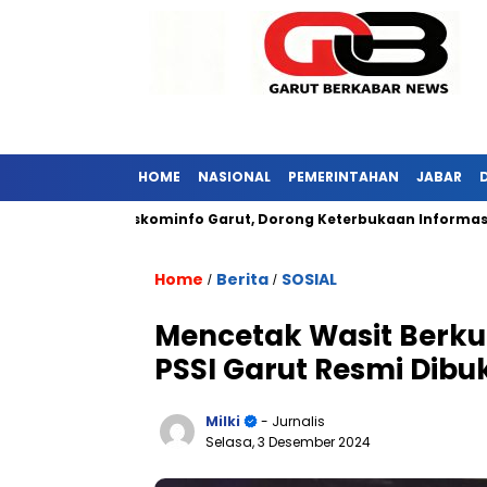
HOME
NASIONAL
PEMERINTAHAN
JABAR
unjungi Diskominfo Garut, Dorong Keterbukaan Informasi Publik
Home
Berita
SOSIAL
/
/
Mencetak Wasit Berkua
PSSI Garut Resmi Dibu
Milki
- Jurnalis
Selasa, 3 Desember 2024