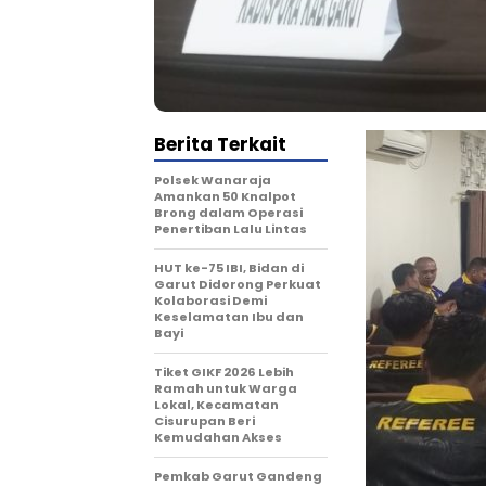
Berita Terkait
Polsek Wanaraja
Amankan 50 Knalpot
Brong dalam Operasi
Penertiban Lalu Lintas
HUT ke-75 IBI, Bidan di
Garut Didorong Perkuat
Kolaborasi Demi
Keselamatan Ibu dan
Bayi
Tiket GIKF 2026 Lebih
Ramah untuk Warga
Lokal, Kecamatan
Cisurupan Beri
Kemudahan Akses
Pemkab Garut Gandeng