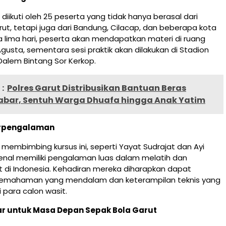
i diikuti oleh 25 peserta yang tidak hanya berasal dari
t, tetapi juga dari Bandung, Cilacap, dan beberapa kota
a lima hari, peserta akan mendapatkan materi di ruang
Agusta, sementara sesi praktik akan dilakukan di Stadion
Dalem Bintang Sor Kerkop.
:
Polres Garut Distribusikan Bantuan Beras
abar, Sentuh Warga Dhuafa hingga Anak Yatim
erpengalaman
g membimbing kursus ini, seperti Yayat Sudrajat dan Ayi
ikenal memiliki pengalaman luas dalam melatih dan
 di Indonesia. Kehadiran mereka diharapkan dapat
emahaman yang mendalam dan keterampilan teknis yang
 para calon wasit.
r untuk Masa Depan Sepak Bola Garut