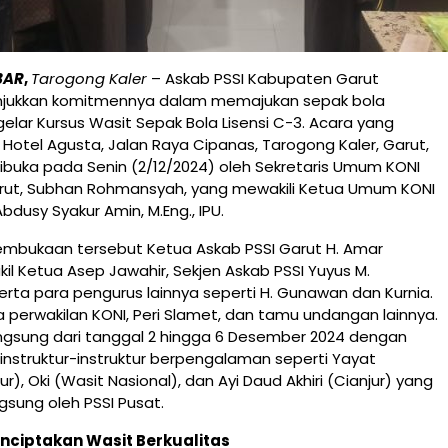
BAR
,
Tarogong Kaler
– Askab PSSI Kabupaten Garut
njukkan komitmennya dalam memajukan sepak bola
ar Kursus Wasit Sepak Bola Lisensi C-3. Acara yang
 Hotel Agusta, Jalan Raya Cipanas, Tarogong Kaler, Garut,
ibuka pada Senin (2/12/2024) oleh Sekretaris Umum KONI
ut, Subhan Rohmansyah, yang mewakili Ketua Umum KONI
. Abdusy Syakur Amin, M.Eng., IPU.
embukaan tersebut Ketua Askab PSSI Garut H. Amar
il Ketua Asep Jawahir, Sekjen Askab PSSI Yuyus M.
serta para pengurus lainnya seperti H. Gunawan dan Kurnia.
la perwakilan KONI, Peri Slamet, dan tamu undangan lainnya.
angsung dari tanggal 2 hingga 6 Desember 2024 dengan
nstruktur-instruktur berpengalaman seperti Yayat
ur), Oki (Wasit Nasional), dan Ayi Daud Akhiri (Cianjur) yang
gsung oleh PSSI Pusat.
ciptakan Wasit Berkualitas