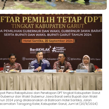
at Pleno Rekapitulasi dan Penetapan DPT tingkat Kabupaten Garut
Gubernur dan Wakil Gubernur Jawa Barat serta Bupati dan Wakil
hun 2024 yang dilaksanakan di Ballroom Hotel Santika, Jalan
ecamatan Tarogong Kaler, Kabupaten Garut, Jum’at (20/9/2024).