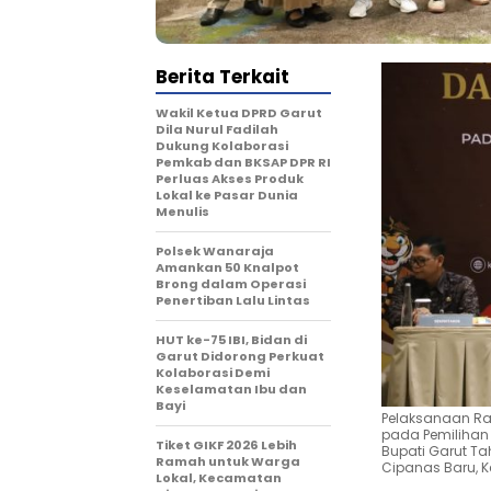
Berita Terkait
Wakil Ketua DPRD Garut
Dila Nurul Fadilah
Dukung Kolaborasi
Pemkab dan BKSAP DPR RI
Perluas Akses Produk
Lokal ke Pasar Dunia
Menulis
Polsek Wanaraja
Amankan 50 Knalpot
Brong dalam Operasi
Penertiban Lalu Lintas
HUT ke-75 IBI, Bidan di
Garut Didorong Perkuat
Kolaborasi Demi
Keselamatan Ibu dan
Bayi
Pelaksanaan Rap
pada Pemilihan 
Tiket GIKF 2026 Lebih
Bupati Garut Ta
Ramah untuk Warga
Cipanas Baru, K
Lokal, Kecamatan