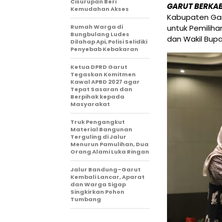
Cisurupan Beri
GARUT BERKA
Kemudahan Akses
Kabupaten Gar
untuk Pemiliha
Rumah Warga di
Bungbulang Ludes
dan Wakil Bupa
Dilahap Api, Polisi Selidiki
Penyebab Kebakaran
Ketua DPRD Garut
Tegaskan Komitmen
Kawal APBD 2027 agar
Tepat Sasaran dan
Berpihak kepada
Masyarakat
Truk Pengangkut
Material Bangunan
Terguling di Jalur
Menurun Pamulihan, Dua
Orang Alami Luka Ringan
Jalur Bandung–Garut
Kembali Lancar, Aparat
dan Warga Sigap
Singkirkan Pohon
Tumbang