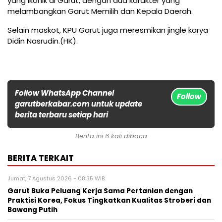
yang ikonik di Garut, dengan dua karakter yang
melambangkan Garut Memilih dan Kepala Daerah.
Selain maskot, KPU Garut juga meresmikan jingle karya
Didin Nasrudin.(HK).
Follow WhatsApp Channel
Follow
garutberkabar.com untuk update
berita terbaru setiap hari
Berita ini 6 kali dibaca
BERITA TERKAIT
Jumat, 7 Agustus 2026 - 08:35 WIB
Garut Buka Peluang Kerja Sama Pertanian dengan
Praktisi Korea, Fokus Tingkatkan Kualitas Stroberi dan
Bawang Putih