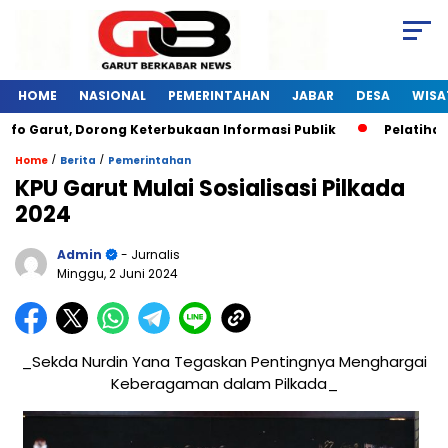
HOME
NASIONAL
PEMERINTAHAN
JABAR
DESA
WISA
t, Dorong Keterbukaan Informasi Publik
Pelatihan Digital
/
/
Home
Berita
Pemerintahan
KPU Garut Mulai Sosialisasi Pilkada
2024
Admin
- Jurnalis
Minggu, 2 Juni 2024
_Sekda Nurdin Yana Tegaskan Pentingnya Menghargai
Keberagaman dalam Pilkada_