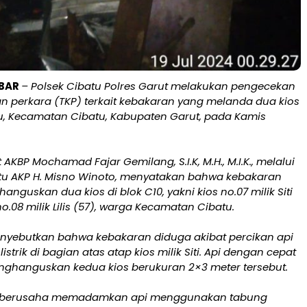
ABAR
– Polsek Cibatu Polres Garut melakukan pengecekan
an perkara (TKP) terkait kebakaran yang melanda dua kios
tu, Kecamatan Cibatu, Kabupaten Garut, pada Kamis
 AKBP Mochamad Fajar Gemilang, S.I.K, M.H., M.I.K., melalui
tu AKP H. Misno Winoto, menyatakan bahwa kebakaran
anguskan dua kios di blok C10, yakni kios no.07 milik Siti
no.08 milik Lilis (57), warga Kecamatan Cibatu.
nyebutkan bahwa kebakaran diduga akibat percikan api
 listrik di bagian atas atap kios milik Siti. Api dengan cepat
ghanguskan kedua kios berukuran 2×3 meter tersebut.
r berusaha memadamkan api menggunakan tabung