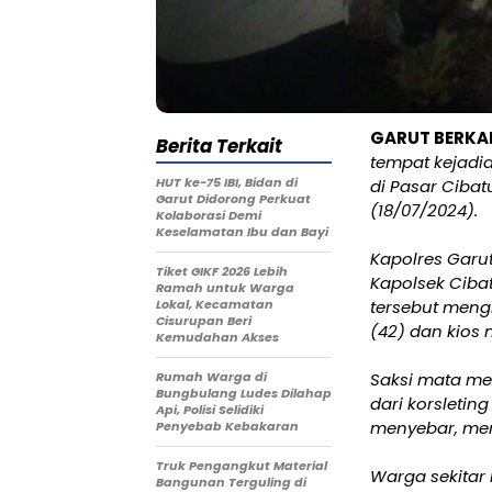
GARUT BERK
Berita Terkait
tempat kejadi
HUT ke-75 IBI, Bidan di
di Pasar Ciba
Garut Didorong Perkuat
(18/07/2024).
Kolaborasi Demi
Keselamatan Ibu dan Bayi
Kapolres Garut
Tiket GIKF 2026 Lebih
Kapolsek Ciba
Ramah untuk Warga
Lokal, Kecamatan
tersebut mengh
Cisurupan Beri
(42) dan kios 
Kemudahan Akses
Rumah Warga di
Saksi mata me
Bungbulang Ludes Dilahap
dari korsleting
Api, Polisi Selidiki
menyebar, men
Penyebab Kebakaran
Truk Pengangkut Material
Warga sekita
Bangunan Terguling di