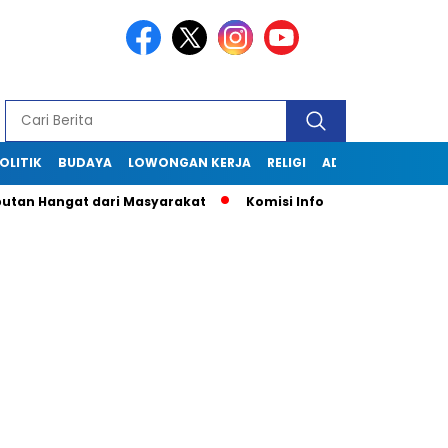
OLITIK
BUDAYA
LOWONGAN KERJA
RELIGI
ADVERTORIAL
Hangat dari Masyarakat
Komisi Informasi Jabar Kunjungi Di