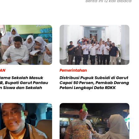
Berita ini 12 kali dibaca
KAN
Pemerintahan
rtama Sekolah Masuk
Distribusi Pupuk Subsidi di Garut
B, Bupati Garut Pantau
Capai 50 Persen, Pemkab Dorong
n Siswa dan Sekolah
Petani Lengkapi Data RDKK