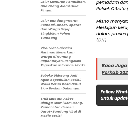
pemadam dan a
Jalur Menurun Pamulihan,
Dua Orang Alami Luka
Polsek Cibatu
Ringan
Misno menyata
Jalur Bandung–Garut
Kembali Lancar, Aparat
Meskipun kerug
dan Warga Sigap
dalam proses p
Singkirkan Pohon
Tumbang
(DN)
Viral Video Diklaim
Harimau Menerkam
Warga di Gunung
Papandayan, Pengelola
Baca Juga 
Tegaskan Informasi Hoaks
Porkab 20
Boboko Didorong Jadi
Agen Kepedulian Sosial,
Wakil Ketua DPRD Garut
Siap Berikan Dukungan
Follow What
untuk update
Truk Muatan Asbes
Diduga Alami Rem Blong,
Kemacetan di Jalur
Garut–Bandung Viral di
Media Sosial