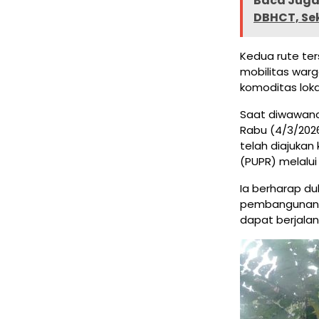
Baca Juga 
DBHCT, Se
Kedua rute ter
mobilitas warg
komoditas loka
Saat diwawanc
Rabu (4/3/202
telah diajuka
(PUPR) melalui
Ia berharap d
pembangunan,
dapat berjalan