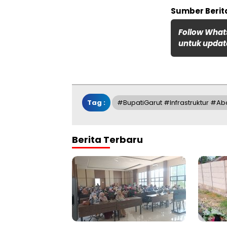
Sumber Berita
Follow What
untuk update
Tag :
#BupatiGarut #Infrastruktur #A
Berita Terbaru