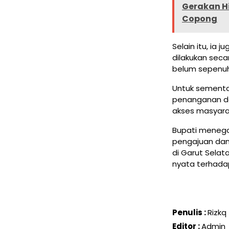
Gerakan H
Copong
Selain itu, ia
dilakukan sec
belum sepenuhn
Untuk sementa
penanganan da
akses masyara
Bupati menega
pengajuan dan
di Garut Selat
nyata terhada
Penulis :
Rizkq
Editor :
Admin