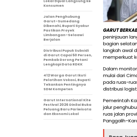
Lokal Dijual Langsung ke
Konsumen
Jalan Penghubung
Garut–Sumedang
Dibenahi, Bupati Syakur
GARUT BERKA
Pastikan Proyek
Limbangan–Selaawi
peninjauan lang
Berjalan
bagian selatan
langkah awal 
Distribusi Pupuk Subsidi
di Garut Capai 50 Persen,
memperkuat ket
Pemkab Dorong Petani
Lengkapi Data RDKK
Dalam monitori
mulai dari Cim
412 Warga Garut Ikuti
Pelatihan Vokasi, Bupati
pada ruas-ruas
Tekankan Pentingnya
distribusi logi
SDM Kompeten
Pemerintah Ka
Garut International Kite
Festival 2026 Dinilai Buka
jalur penghub
Peluang Baru Pariwisata
ruas jalan prov
dan Ekonomi Lokal
Panggalih–Kar