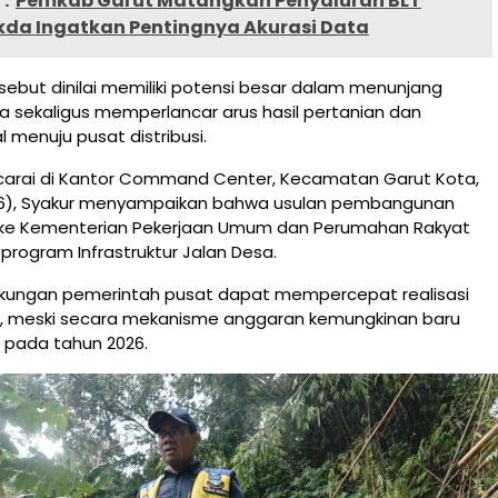
:
Pemkab Garut Matangkan Penyaluran BLT
kda Ingatkan Pentingnya Akurasi Data
sebut dinilai memiliki potensi besar dalam menunjang
a sekaligus memperlancar arus hasil pertanian dan
l menuju pusat distribusi.
arai di Kantor Command Center, Kecamatan Garut Kota,
6), Syakur menyampaikan bahwa usulan pembangunan
n ke Kementerian Pekerjaan Umum dan Perumahan Rakyat
 program Infrastruktur Jalan Desa.
ukungan pemerintah pusat dapat mempercepat realisasi
 meski secara mekanisme anggaran kemungkinan baru
 pada tahun 2026.