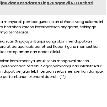
ijau dan Kesadaran Lingkungan di RTH Kehati
 juga menyoroti pembangunan jalan di Garut yang selama ini
ara bertahap karena keterbatasan anggaran, sehingga
ya terintegrasi.
ra, ruas Singajaya–Banjarwangi akan mendapatkan
rurat berupa lapis penetrasi (lapen) guna memastikan
kat tetap aman dan dapat dilalui.
skan komitmennya untuk terus mengawal proses
 perencanaan tersebut agar pembangunan infrastruktur
an dapat berjalan lebih terarah serta memberikan dampak
p pertumbuhan ekonomi daerah. (**)