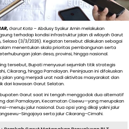
BAR,
Garut Kota
–
Abdusy Syakur Amin
melakukan
sung terhadap kondisi infrastruktur jalan di wilayah Garut
, Selasa (3/3/2026). Kegiatan tersebut dilakukan sebagai
dalam menentukan skala prioritas pembangunan serta
erhubungan jalan desa, provinsi, hingga nasional.
ng tersebut, Bupati menyusuri sejumlah titik strategis
ahi, Cikarang, hingga Pamalayan. Peninjauan ini difokuskan
 jalan yang menjadi urat nadi aktivitas masyarakat dan
stik dari kawasan Garut Selatan.
bupaten Garut saat ini tengah menggodok dua alternatif
ung dari Pamalayan, Kecamatan Cisewu—yang merupakan
insi—menuju jalur nasional. Dua opsi yang dikaji yakni jalur
angsewu–Singajaya serta jalur Cikarang–Cimahi.