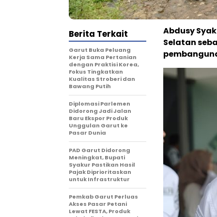
Abdusy Syak
Berita Terkait
Selatan seba
Garut Buka Peluang
pembangunan 
Kerja Sama Pertanian
dengan Praktisi Korea,
Fokus Tingkatkan
Kualitas Stroberi dan
Bawang Putih
Diplomasi Parlemen
Didorong Jadi Jalan
Baru Ekspor Produk
Unggulan Garut ke
Pasar Dunia
PAD Garut Didorong
Meningkat, Bupati
Syakur Pastikan Hasil
Pajak Diprioritaskan
untuk Infrastruktur
Pemkab Garut Perluas
Akses Pasar Petani
Lewat FESTA, Produk