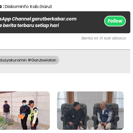
 :
Diskominfo Kab.Garut
sApp Channel garutberkabar.com
Follow
 berita terbaru setiap hari
Berita ini 31 kali dibaca
bdusyakuramin #Garutselatan