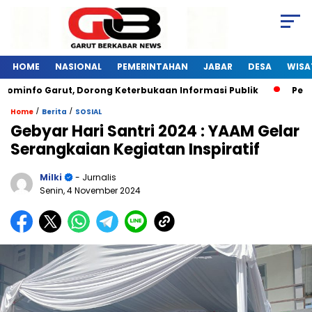
HOME
NASIONAL
PEMERINTAHAN
JABAR
DESA
WISA
minfo Garut, Dorong Keterbukaan Informasi Publik
Pelati
/
/
Home
Berita
SOSIAL
Gebyar Hari Santri 2024 : YAAM Gelar
Serangkaian Kegiatan Inspiratif
Milki
- Jurnalis
Senin, 4 November 2024