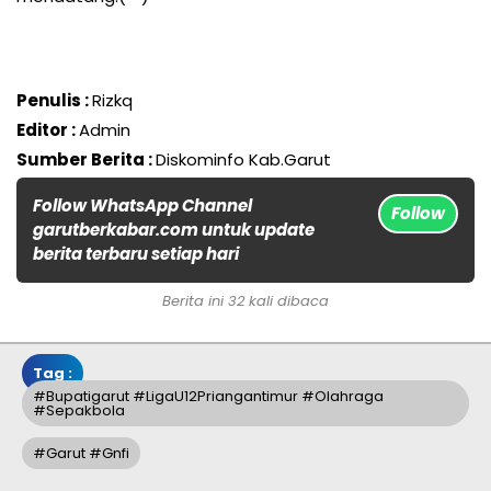
Penulis :
Rizkq
Editor :
Admin
Sumber Berita :
Diskominfo Kab.Garut
Follow WhatsApp Channel
Follow
garutberkabar.com untuk update
berita terbaru setiap hari
Berita ini 32 kali dibaca
Tag :
#bupatigarut #LigaU12Priangantimur #olahraga
#sepakbola
#garut #gnfi