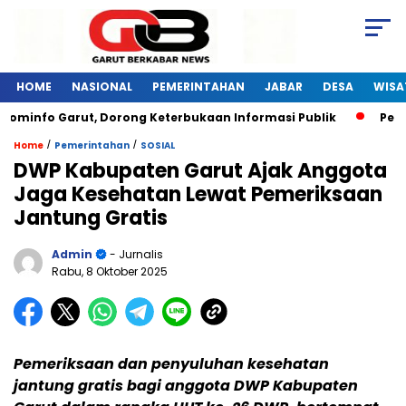
HOME
NASIONAL
PEMERINTAHAN
JABAR
DESA
WISA
minfo Garut, Dorong Keterbukaan Informasi Publik
Pelatih
/
/
Home
Pemerintahan
SOSIAL
DWP Kabupaten Garut Ajak Anggota
Jaga Kesehatan Lewat Pemeriksaan
Jantung Gratis
Admin
- Jurnalis
Rabu, 8 Oktober 2025
Pemeriksaan dan penyuluhan kesehatan
jantung gratis bagi anggota DWP Kabupaten