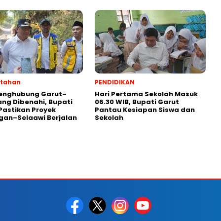
ntahan
PENDIDIKAN
Penghubung Garut–
Hari Pertama Sekolah Masuk
ng Dibenahi, Bupati
06.30 WIB, Bupati Garut
Pastikan Proyek
Pantau Kesiapan Siswa dan
gan–Selaawi Berjalan
Sekolah