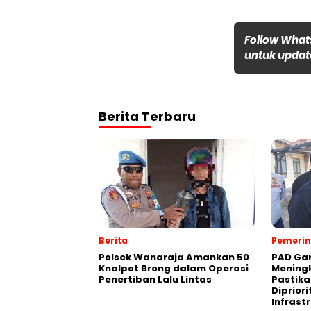
Follow What
untuk update
Berita Terbaru
Berita
Pemeri
Polsek Wanaraja Amankan 50
PAD Gar
Knalpot Brong dalam Operasi
Meningk
Penertiban Lalu Lintas
Pastika
Diprior
Infrast