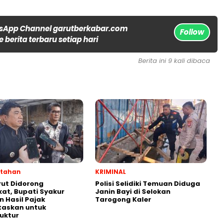
sApp Channel garutberkabar.com
Follow
 berita terbaru setiap hari
Berita ini 9 kali dibaca
ntahan
KRIMINAL
ut Didorong
Polisi Selidiki Temuan Diduga
at, Bupati Syakur
Janin Bayi di Selokan
n Hasil Pajak
Tarogong Kaler
itaskan untuk
ruktur