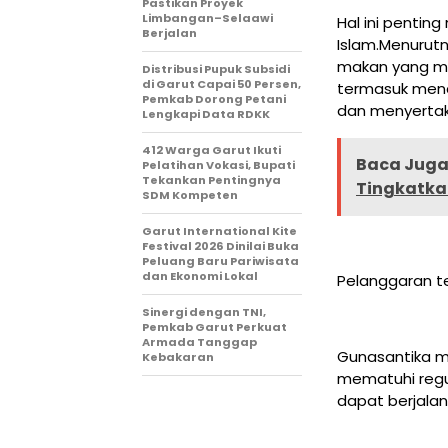
Pastikan Proyek
Limbangan–Selaawi
Hal ini penti
Berjalan
Islam.Menurut
makan yang me
Distribusi Pupuk Subsidi
di Garut Capai 50 Persen,
termasuk menc
Pemkab Dorong Petani
dan menyertak
Lengkapi Data RDKK
412 Warga Garut Ikuti
Baca Juga 
Pelatihan Vokasi, Bupati
Tekankan Pentingnya
Tingkatkan
SDM Kompeten
Garut International Kite
Festival 2026 Dinilai Buka
Peluang Baru Pariwisata
dan Ekonomi Lokal
Pelanggaran te
Sinergi dengan TNI,
Pemkab Garut Perkuat
Armada Tanggap
Gunasantika m
Kebakaran
mematuhi regu
dapat berjalan