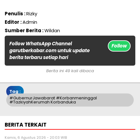
Penulis :
Rizky
Editor :
Admin
Sumber Berita :
Wildan
Follow WhatsApp Channel
Follow
garutberkabar.com untuk update
berita terbaru setiap hari
Berita ini 49 kali dibaca
Tag :
#GubernurJawabarat #korbanmeninggal
#TazkiyahKerumah Korbanduka
BERITA TERKAIT
Kamis, 6 Agustus 2026 - 20:03 WIB