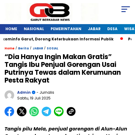
HOME
NASIONAL
PEMERINTAHAN
JABAR
DESA
WISA
kominfo Garut, Dorong Keterbukaan Informasi Publik
Pelat
/
/
/
Home
Berita
JABAR
SOSIAL
“Dia Hanya Ingin Makan Gratis”
Tangis Ibu Penjual Gorengan Usai
Putrinya Tewas dalam Kerumunan
Pesta Rakyat
Admin
- Jurnalis
Sabtu, 19 Juli 2025
Tangis pilu Mela, penjual gorengan di Alun-Alun