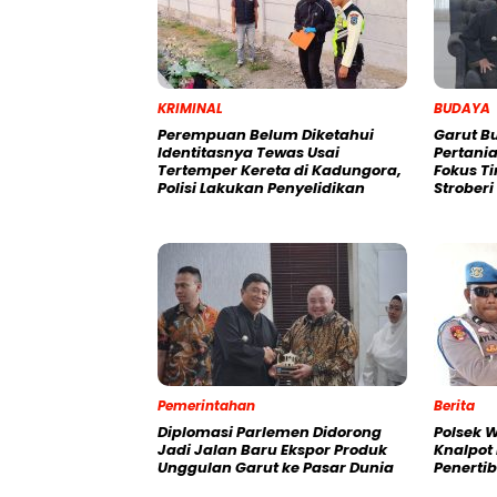
KRIMINAL
BUDAYA
Perempuan Belum Diketahui
Garut B
Identitasnya Tewas Usai
Pertania
Tertemper Kereta di Kadungora,
Fokus T
Polisi Lakukan Penyelidikan
Strober
Pemerintahan
Berita
Diplomasi Parlemen Didorong
Polsek 
Jadi Jalan Baru Ekspor Produk
Knalpot
Unggulan Garut ke Pasar Dunia
Penertib