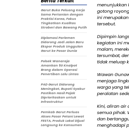
Berita Terkait
menunjukkan 
Garut Buka Peluang Kerja
gotong royon
Sama Pertanian dengan
ini merupakan
Praktisi Korea, Fokus
Tingkatkan Kualitas
tersebut.
Stroberi dan Bawang Putih
Dipimpin lang
Diplomasi Parlemen
Didorong Jadi Jalan Baru
kegiatan ini m
Ekspor Produk Unggulan
malam, merek
Garut ke Pasar Dunia
tersumbat, de
Polsek Wanaraja
tidak meluap k
Amankan 50 Knalpot
Brong dalam Operasi
Wawan Gunawan
Penertiban Lalu Lintas
menjaga lingk
PAD Garut Didorong
warga yang te
Meningkat, Bupati Syakur
peralatan sede
Pastikan Hasil Pajak
Diprioritaskan untuk
Infrastruktur
Kini, aliran a
semua pihak.
Pemkab Garut Perluas
Akses Pasar Petani Lewat
dan bertanggu
FESTA, Produk Lokal Dijual
menghadapi po
Langsung ke Konsumen