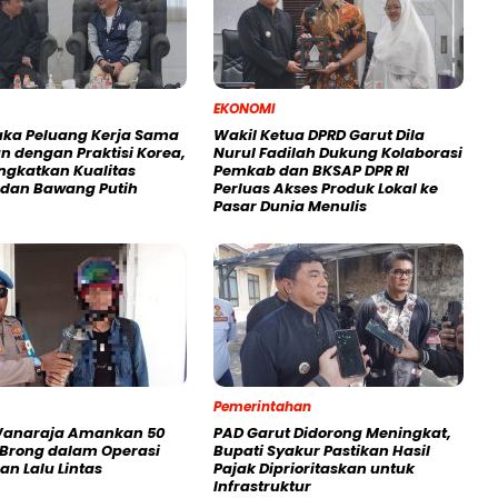
EKONOMI
uka Peluang Kerja Sama
Wakil Ketua DPRD Garut Dila
n dengan Praktisi Korea,
Nurul Fadilah Dukung Kolaborasi
ingkatkan Kualitas
Pemkab dan BKSAP DPR RI
i dan Bawang Putih
Perluas Akses Produk Lokal ke
Pasar Dunia Menulis
Pemerintahan
Wanaraja Amankan 50
PAD Garut Didorong Meningkat,
 Brong dalam Operasi
Bupati Syakur Pastikan Hasil
an Lalu Lintas
Pajak Diprioritaskan untuk
Infrastruktur