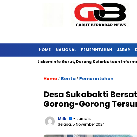
HOME
NASIONAL
PEMERINTAHAN
JABAR
unjungi Diskominfo Garut, Dorong Keterbukaan Informasi Publik
Home
Berita
Pemerintahan
/
/
Desa Sukabakti Bersa
Gorong-Gorong Ters
Milki
- Jurnalis
Selasa, 5 November 2024