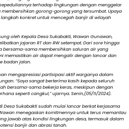
kepeduliannya terhadap lingkungan dengan menggelar
g membersihkan gorong-gorong yang tersumbat. Upaya
 langkah konkret untuk mencegah banjir di wilayah
sung oleh Kepala Desa Sukabakti, Wawan Gunawan,
elibatkan jajaran RT dan RW setempat. Dari sore hingga
a bersama-sama membersihkan saluran air yang
mi memastikan air dapat mengalir dengan lancar dan
e badan jalan.
 mengapresiasi partisipasi aktif warganya dalam
ungan. “Saya sangat berterima kasih kepada seluruh
lah bersama-sama bekerja keras, meskipun dengan
rhana seperti cangkul,” ujarnya. Senin,(05/11/2024).
ir di Desa Sukabakti sudah mulai lancar berkat kerjasama
 Wawan menegaskan komitmennya untuk terus memantau
ng jawab atas kondisi lingkungan desa, termasuk dalam
tensi banjir dan abrasi tanah.