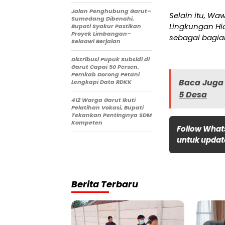
Jalan Penghubung Garut–
Selain itu, W
Sumedang Dibenahi,
Lingkungan H
Bupati Syakur Pastikan
Proyek Limbangan–
sebagai bagia
Selaawi Berjalan
Distribusi Pupuk Subsidi di
Garut Capai 50 Persen,
Pemkab Dorong Petani
Baca Juga 
Lengkapi Data RDKK
5 Desa
412 Warga Garut Ikuti
Pelatihan Vokasi, Bupati
Tekankan Pentingnya SDM
Kompeten
Follow What
untuk update
Berita Terbaru