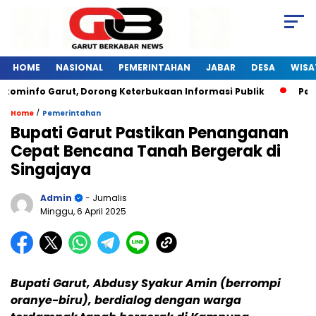
HOME
NASIONAL
PEMERINTAHAN
JABAR
DESA
WISA
ominfo Garut, Dorong Keterbukaan Informasi Publik
Pelati
/
Home
Pemerintahan
Bupati Garut Pastikan Penanganan
Cepat Bencana Tanah Bergerak di
Singajaya
Admin
- Jurnalis
Minggu, 6 April 2025
Bupati Garut, Abdusy Syakur Amin (berrompi
oranye-biru), berdialog dengan warga