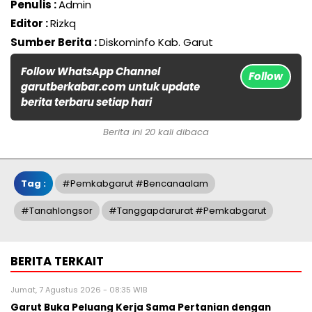
Penulis :
Admin
Editor :
Rizkq
Sumber Berita :
Diskominfo Kab. Garut
Follow WhatsApp Channel
Follow
garutberkabar.com untuk update
berita terbaru setiap hari
Berita ini 20 kali dibaca
Tag :
#Pemkabgarut #bencanaalam
#tanahlongsor
#Tanggapdarurat #Pemkabgarut
BERITA TERKAIT
Jumat, 7 Agustus 2026 - 08:35 WIB
Garut Buka Peluang Kerja Sama Pertanian dengan