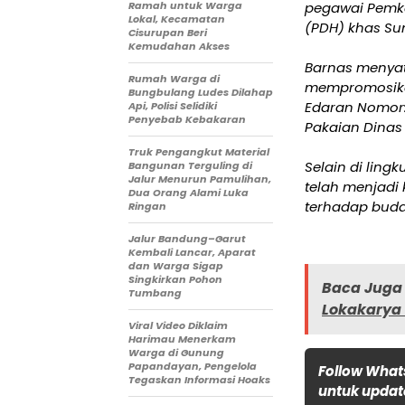
Ramah untuk Warga
pegawai Pemk
Lokal, Kecamatan
(PDH) khas Sun
Cisurupan Beri
Kemudahan Akses
Barnas menyat
Rumah Warga di
mempromosikan 
Bungbulang Ludes Dilahap
Edaran Nomor:
Api, Polisi Selidiki
Penyebab Kebakaran
Pakaian Dinas
Truk Pengangkut Material
Selain di lin
Bangunan Terguling di
Jalur Menurun Pamulihan,
telah menjadi
Dua Orang Alami Luka
terhadap buday
Ringan
Jalur Bandung–Garut
Kembali Lancar, Aparat
dan Warga Sigap
Singkirkan Pohon
Baca Juga 
Tumbang
Lokakarya 
Viral Video Diklaim
Harimau Menerkam
Warga di Gunung
Papandayan, Pengelola
Follow What
Tegaskan Informasi Hoaks
untuk update