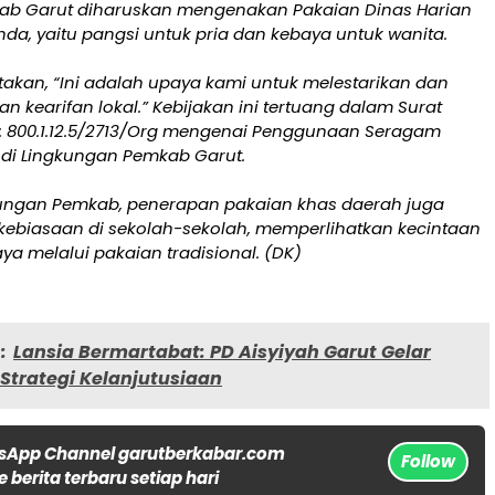
ab Garut diharuskan mengenakan Pakaian Dinas Harian
da, yaitu pangsi untuk pria dan kebaya untuk wanita.
akan, “Ini adalah upaya kami untuk melestarikan dan
kearifan lokal.” Kebijakan ini tertuang dalam Surat
 800.1.12.5/2713/Org mengenai Penggunaan Seragam
 di Lingkungan Pemkab Garut.
gkungan Pemkab, penerapan pakaian khas daerah juga
 kebiasaan di sekolah-sekolah, memperlihatkan kecintaan
a melalui pakaian tradisional. (DK)
:
Lansia Bermartabat: PD Aisyiyah Garut Gelar
Strategi Kelanjutusiaan
sApp Channel garutberkabar.com
Follow
 berita terbaru setiap hari