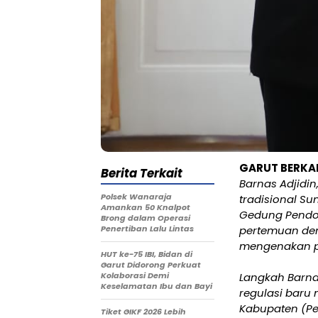
GARUT BERK
Berita Terkait
Barnas Adjidi
Polsek Wanaraja
tradisional Su
Amankan 50 Knalpot
Gedung Pendop
Brong dalam Operasi
Penertiban Lalu Lintas
pertemuan den
mengenakan pa
HUT ke-75 IBI, Bidan di
Garut Didorong Perkuat
Kolaborasi Demi
Langkah Barna
Keselamatan Ibu dan Bayi
regulasi baru
Kabupaten (Pem
Tiket GIKF 2026 Lebih