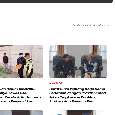
Berita ini 6 kali dibaca
L
BUDAYA
an Belum Diketahui
Garut Buka Peluang Kerja Sama
asnya Tewas Usai
Pertanian dengan Praktisi Korea,
er Kereta di Kadungora,
Fokus Tingkatkan Kualitas
akukan Penyelidikan
Stroberi dan Bawang Putih