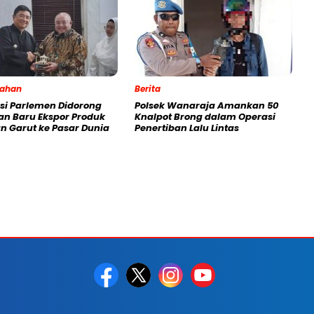
tahan
Berita
si Parlemen Didorong
Polsek Wanaraja Amankan 50
lan Baru Ekspor Produk
Knalpot Brong dalam Operasi
n Garut ke Pasar Dunia
Penertiban Lalu Lintas