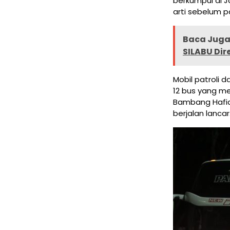
berkumpul di 
arti sebelum 
Baca Juga 
SILABU Dir
Mobil patroli 
12 bus yang m
Bambang Hafi
berjalan lancar