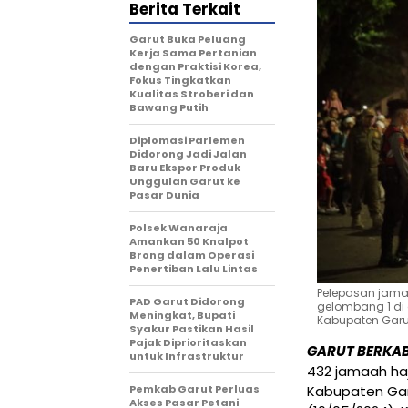
Berita Terkait
Garut Buka Peluang
Kerja Sama Pertanian
dengan Praktisi Korea,
Fokus Tingkatkan
Kualitas Stroberi dan
Bawang Putih
Diplomasi Parlemen
Didorong Jadi Jalan
Baru Ekspor Produk
Unggulan Garut ke
Pasar Dunia
Polsek Wanaraja
Amankan 50 Knalpot
Brong dalam Operasi
Penertiban Lalu Lintas
Pelepasan jamaa
PAD Garut Didorong
gelombang 1 di 
Meningkat, Bupati
Kabupaten Garut
Syakur Pastikan Hasil
Pajak Diprioritaskan
GARUT BERKA
untuk Infrastruktur
432 jamaah haj
Kabupaten Gar
Pemkab Garut Perluas
Akses Pasar Petani