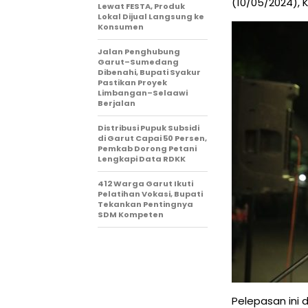
(10/05/2024), K
Lewat FESTA, Produk
Lokal Dijual Langsung ke
Konsumen
Jalan Penghubung
Garut–Sumedang
Dibenahi, Bupati Syakur
Pastikan Proyek
Limbangan–Selaawi
Berjalan
Distribusi Pupuk Subsidi
di Garut Capai 50 Persen,
Pemkab Dorong Petani
Lengkapi Data RDKK
412 Warga Garut Ikuti
Pelatihan Vokasi, Bupati
Tekankan Pentingnya
SDM Kompeten
Pelepasan ini 