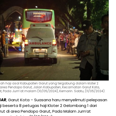
h haji asal Kabupaten Garut yang tergabung dalam kloter 2
area Pendopo Garut, Jalan Kabupaten, Kecamatan Garut Kota,
, Pada Jum’at malam (10/05/2024), Kemarin. Sabtu, (11/05/2024).
BAR
, Garut Kota – Suasana haru menyelimuti pelepasan
i beserta 8 petugas haji Kloter 2 Gelombang 1 dari
ut di area Pendopo Garut, Pada Malam Jum’at