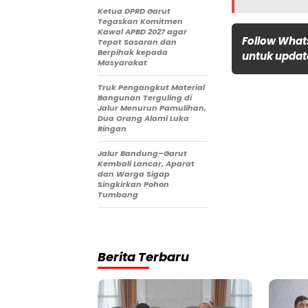
Ketua DPRD Garut
Tegaskan Komitmen
Kawal APBD 2027 agar
Follow What
Tepat Sasaran dan
Berpihak kepada
untuk update
Masyarakat
Truk Pengangkut Material
Bangunan Terguling di
Jalur Menurun Pamulihan,
Dua Orang Alami Luka
Ringan
Jalur Bandung–Garut
Kembali Lancar, Aparat
dan Warga Sigap
Singkirkan Pohon
Tumbang
Berita Terbaru