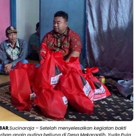
BAR
,Sucinaraja – Setelah menyelesaikan kegiatan bakti
orban angin puting beliung di Desa Mekargalih, Yuda Puja