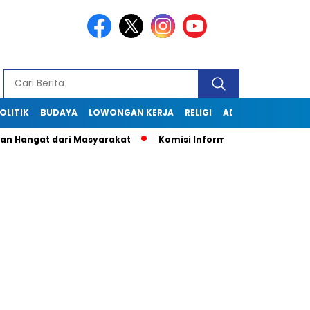
OLITIK
BUDAYA
LOWONGAN KERJA
RELIGI
ADVERTORIAL
angat dari Masyarakat
Komisi Informasi Jabar Kunjungi Dis