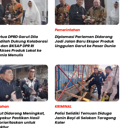
Pemerintahan
tua DPRD Garut Dila
Diplomasi Parlemen Didorong
adilah Dukung Kolaborasi
Jadi Jalan Baru Ekspor Produk
dan BKSAP DPR RI
Unggulan Garut ke Pasar Dunia
Akses Produk Lokal ke
unia Menulis
tahan
KRIMINAL
ut Didorong Meningkat,
Polisi Selidiki Temuan Diduga
yakur Pastikan Hasil
Janin Bayi di Selokan Tarogong
prioritaskan untuk
Kaler
uktur