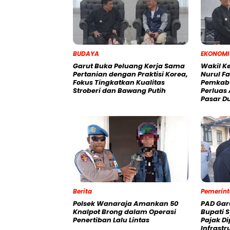
BUDAYA
EKONOMI
Garut Buka Peluang Kerja Sama
Wakil Ke
Pertanian dengan Praktisi Korea,
Nurul F
Fokus Tingkatkan Kualitas
Pemkab 
Stroberi dan Bawang Putih
Perluas 
Pasar D
Berita
Pemerin
Polsek Wanaraja Amankan 50
PAD Gar
Knalpot Brong dalam Operasi
Bupati S
Penertiban Lalu Lintas
Pajak Di
Infrastr