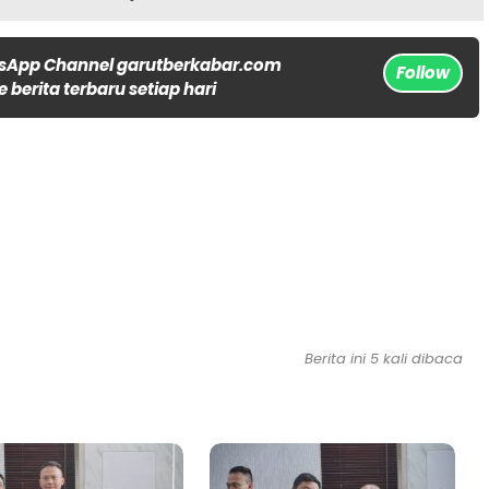
sApp Channel garutberkabar.com
Follow
 berita terbaru setiap hari
Berita ini 5 kali dibaca