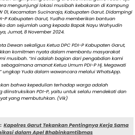
era mengunjungi lokasi musibah kebakaran di Kampung
RW 01, Kecamatan Sucinaraja, Kabupaten Garut. Didampingi
DI-P Kabupaten Garut, Yudha memberikan bantuan
ko dan sejumlah uang kepada Bapak Nayu Wahyudin
ya, Jumat, 8 November 2024.
ta Dewan sekaligus Ketua DPC PDI-P Kabupaten Garut,
kkan komitmen nyata dalam membantu masyarakat
i musibah. “Ini adalah bagian dari pengabdian kami
, sebagaimana amanat Ketua Umum PDI-P Hj. Megawati
,” ungkap Yuda dalam wawancara melalui WhatsApp.
kan bahwa kepedulian terhadap warga adalah
 diinstruksikan PDI-P, yaitu untuk selalu mendekati dan
yat yang membutuhkan. (Vik)
:
Kapolres Garut Tekankan Pentingnya Kerja Sama
ikasi dalam Apel Bhabinkamtibmas