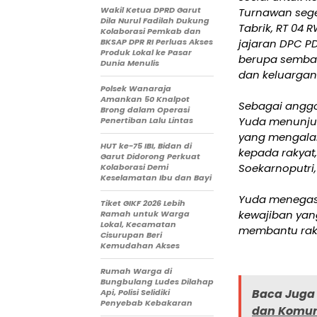
Wakil Ketua DPRD Garut
Turnawan seg
Dila Nurul Fadilah Dukung
Tabrik, RT 04 
Kolaborasi Pemkab dan
BKSAP DPR RI Perluas Akses
jajaran DPC P
Produk Lokal ke Pasar
berupa semba
Dunia Menulis
dan keluargan
Polsek Wanaraja
Amankan 50 Knalpot
Sebagai anggo
Brong dalam Operasi
Yuda menunju
Penertiban Lalu Lintas
yang mengalam
HUT ke-75 IBI, Bidan di
kepada rakyat
Garut Didorong Perkuat
Soekarnoputri
Kolaborasi Demi
Keselamatan Ibu dan Bayi
Yuda menegas
Tiket GIKF 2026 Lebih
kewajiban yang
Ramah untuk Warga
Lokal, Kecamatan
membantu rak
Cisurupan Beri
Kemudahan Akses
Rumah Warga di
Bungbulang Ludes Dilahap
Baca Juga 
Api, Polisi Selidiki
Penyebab Kebakaran
dan Komun