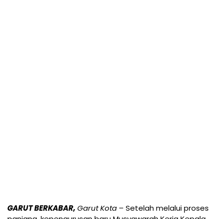
GARUT BERKABAR,
Garut
Kota
– Setelah melalui proses
panjang, kepengurusan baru Musyawarah Kerja Kepala