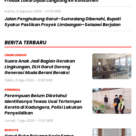
Produk Lokal Dijual Langsung ke Konsumen
Kamis, 6 Agustus 2026 - 07:33 WIB
Jalan Penghubung Garut–Sumedang Dibenahi, Bupati
Syakur Pastikan Proyek Limbangan–Selaawi Berjalan
BERITA TERBARU
LINGKUNGAN
Suara Anak Jadi Bagian Gerakan
Lingkungan, DLH Garut Dorong
Generasi Muda Berani Beraksi
Sabtu, 8 Agu 2026 - 12:08 WIB
KRIMINAL
Perempuan Belum Diketahui
Identitasnya Tewas Usai Tertemper
Kereta di Kadungora, Polisi Lakukan
Penyelidikan
Jumat, 7 Agu 2026 - 11:09 WIB
BUDAYA