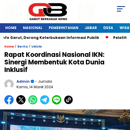
HOME
NASIONAL
PEMERINTAHAN
JABAR
DESA
WISA
Garut, Dorong Keterbukaan Informasi Publik
Pelatihan Dig
/
/
Home
Berita
UMUM
Rapat Koordinasi Nasional IKN:
Sinergi Membentuk Kota Dunia
Inklusif
Admin
- Jurnalis
Kamis, 14 Maret 2024