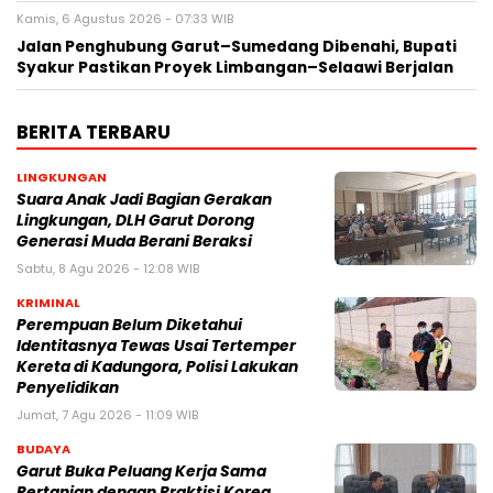
Kamis, 6 Agustus 2026 - 07:33 WIB
Jalan Penghubung Garut–Sumedang Dibenahi, Bupati
Syakur Pastikan Proyek Limbangan–Selaawi Berjalan
BERITA TERBARU
LINGKUNGAN
Suara Anak Jadi Bagian Gerakan
Lingkungan, DLH Garut Dorong
Generasi Muda Berani Beraksi
Sabtu, 8 Agu 2026 - 12:08 WIB
KRIMINAL
Perempuan Belum Diketahui
Identitasnya Tewas Usai Tertemper
Kereta di Kadungora, Polisi Lakukan
Penyelidikan
Jumat, 7 Agu 2026 - 11:09 WIB
BUDAYA
Garut Buka Peluang Kerja Sama
Pertanian dengan Praktisi Korea,