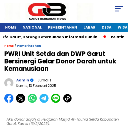
HOME
NASIONAL
PEMERINTAHAN
JABAR
DESA
WISA
arut, Dorong Keterbukaan Informasi Publik
Pelatihan Digi
/
Home
Pemerintahan
PWRI Unit Setda dan DWP Garut
Bersinergi Gelar Donor Darah untuk
Kemanusiaan
Admin
- Jurnalis
Kamis, 13 Februari 2025
Aksi donor darah di Pelataran Masjid At-Tauhid Setda Kabupaten
Garut, Kamis (13/2/2025).