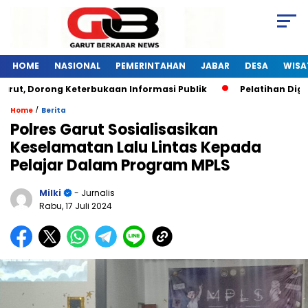
HOME
NASIONAL
PEMERINTAHAN
JABAR
DESA
WISA
rut, Dorong Keterbukaan Informasi Publik
Pelatihan Digit
/
Home
Berita
Polres Garut Sosialisasikan
Keselamatan Lalu Lintas Kepada
Pelajar Dalam Program MPLS
Milki
- Jurnalis
Rabu, 17 Juli 2024