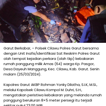
Garut Berkabar, – Polsek Cilawu Polres Garut bersama
dengan Unit Inafis/identifikasi Sat Reskrim Polres Garut
olah tempat kejadian perkara (olah tkp) kebakaran
rumah panggung milik Amas (64) warga Kp. Pasgor,
Desa Dayeuh Manggung, Kec. Cilawu, Kab. Garut. Senin
malam (25/03/2024).
Kapolres Garut AKBP Rohman Yonky Dilatha, S.I.K, M.Si.,
melalui Kapolsek Cilawu Kompol M. Duhri, S.H.,
mengatakan peristiwa kebakaran yang melanda rumah
panggung berukuran 8×5 meter persegi itu terjadi
sekitar pukul 23.00 WIB.