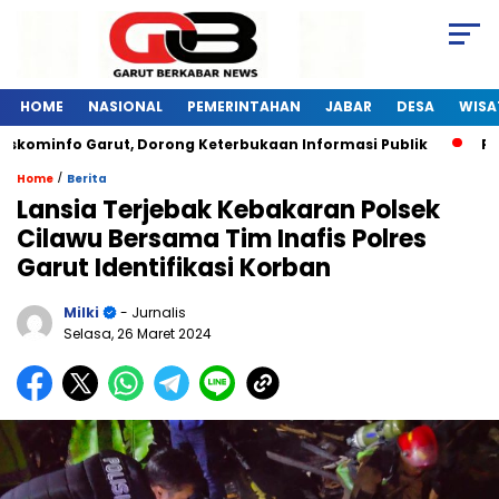
HOME
NASIONAL
PEMERINTAHAN
JABAR
DESA
WISA
skominfo Garut, Dorong Keterbukaan Informasi Publik
Pela
/
Home
Berita
Lansia Terjebak Kebakaran Polsek
Cilawu Bersama Tim Inafis Polres
Garut Identifikasi Korban
Milki
- Jurnalis
Selasa, 26 Maret 2024