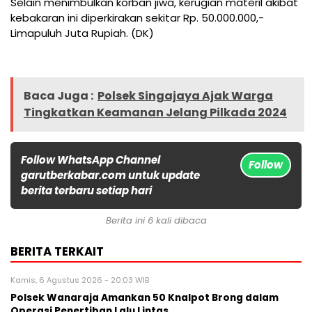
Selain menimbulkan korban jiwa, kerugian materil akibat
kebakaran ini diperkirakan sekitar Rp. 50.000.000,-
Limapuluh Juta Rupiah. (DK)
Baca Juga :
Polsek Singajaya Ajak Warga
Tingkatkan Keamanan Jelang Pilkada 2024
Follow WhatsApp Channel
Follow
garutberkabar.com untuk update
berita terbaru setiap hari
Berita ini 6 kali dibaca
BERITA TERKAIT
Kamis, 6 Agustus 2026 - 20:03 WIB
Polsek Wanaraja Amankan 50 Knalpot Brong dalam
Operasi Penertiban Lalu Lintas