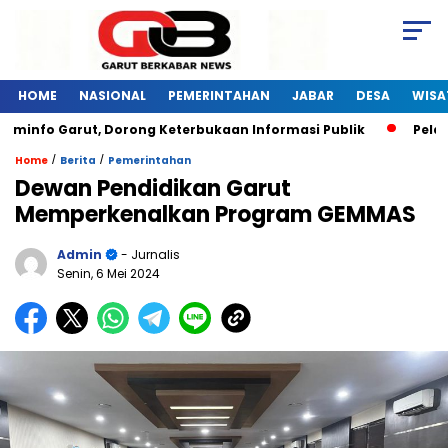
HOME
NASIONAL
PEMERINTAHAN
JABAR
DESA
WISA
fo Garut, Dorong Keterbukaan Informasi Publik
Pelatihan 
/
/
Home
Berita
Pemerintahan
Dewan Pendidikan Garut
Memperkenalkan Program GEMMAS
Admin
- Jurnalis
Senin, 6 Mei 2024