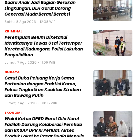
Suara Anak Jadi Bagian Gerakan
Lingkungan, DLH Garut Dorong
Generasi Muda Berani Beraksi
Sabtu, 8 Agu 2026 - 12:08 WIB
KRIMINAL
Perempuan Belum Diketahui
Identitasnya Tewas Usai Tertemper
Kereta di Kadungora, Polisi Lakukan
Penyelidikan
Jumat, 7 Agu 2026 - 11:09 WIB
BUDAYA
Garut Buka Peluang Kerja Sama
Pertanian dengan Praktisi Korea,
Fokus Tingkatkan Kualitas Stroberi
dan Bawang Putih
Jumat, 7 Agu 2026 - 08:35 WIB
EKONOMI
Wakil Ketua DPRD Garut Dila Nurul
Fadilah Dukung Kolaborasi Pemkab
dan BKSAP DPR RI Perluas Akses
Produk Lokal ke Pasar Dunia Menulis