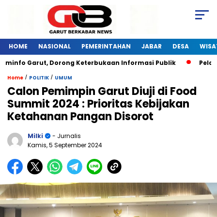
HOME
NASIONAL
PEMERINTAHAN
JABAR
DESA
WISA
fo Garut, Dorong Keterbukaan Informasi Publik
Pelatihan 
/
/
Home
POLITIK
UMUM
Calon Pemimpin Garut Diuji di Food
Summit 2024 : Prioritas Kebijakan
Ketahanan Pangan Disorot
Milki
- Jurnalis
Kamis, 5 September 2024