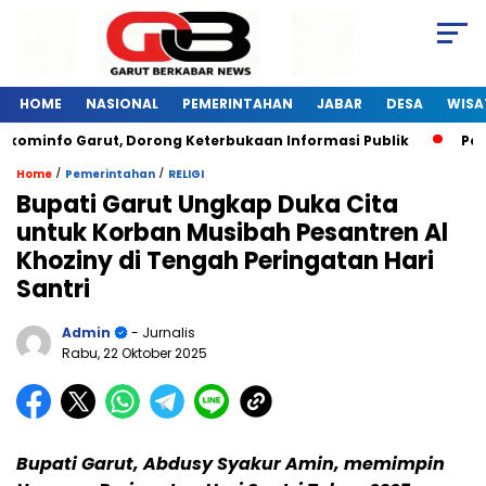
HOME
NASIONAL
PEMERINTAHAN
JABAR
DESA
WISA
kominfo Garut, Dorong Keterbukaan Informasi Publik
Pelat
/
/
Home
Pemerintahan
RELIGI
Bupati Garut Ungkap Duka Cita
untuk Korban Musibah Pesantren Al
Khoziny di Tengah Peringatan Hari
Santri
Admin
- Jurnalis
Rabu, 22 Oktober 2025
Bupati Garut, Abdusy Syakur Amin, memimpin