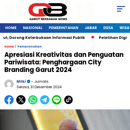
HOME
NASIONAL
PEMERINTAHAN
JABAR
DESA
WISA
latihan Digital Marketing di Garut Dapat Sambutan Hangat dari 
/
Home
Pemerintahan
Apresiasi Kreativitas dan Penguatan
Pariwisata: Penghargaan City
Branding Garut 2024
Milki
- Jurnalis
Selasa, 31 Desember 2024