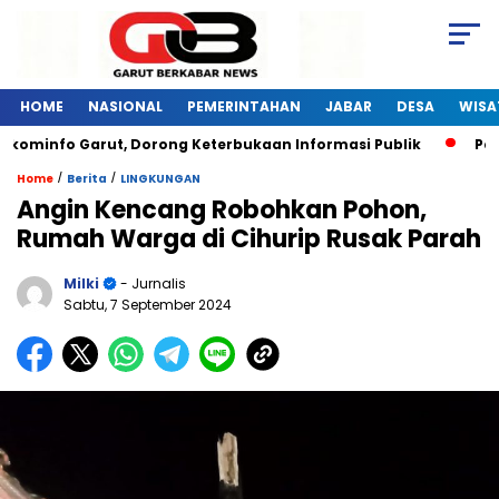
HOME
NASIONAL
PEMERINTAHAN
JABAR
DESA
WISA
info Garut, Dorong Keterbukaan Informasi Publik
Pelatiha
/
/
Home
Berita
LINGKUNGAN
Angin Kencang Robohkan Pohon,
Rumah Warga di Cihurip Rusak Parah
Milki
- Jurnalis
Sabtu, 7 September 2024