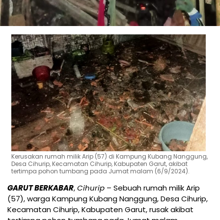
Kerusakan rumah milik Arip (57) di Kampung Kubang Nanggung,
Desa Cihurip, Kecamatan Cihurip, Kabupaten Garut, akibat
tertimpa pohon tumbang pada Jumat malam (6/9/2024).
GARUT BERKABAR
,
Cihurip
– Sebuah rumah milik Arip
(57), warga Kampung Kubang Nanggung, Desa Cihurip,
Kecamatan Cihurip, Kabupaten Garut, rusak akibat