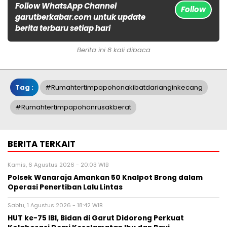
Follow WhatsApp Channel
Follow
garutberkabar.com untuk update
berita terbaru setiap hari
Berita ini 8 kali dibaca
Tag :
#rumahtertimpapohonakibatdarianginkecang
#rumahtertimpapohonrusakberat
BERITA TERKAIT
Kamis, 6 Agustus 2026 - 20:03 WIB
Polsek Wanaraja Amankan 50 Knalpot Brong dalam
Operasi Penertiban Lalu Lintas
Sabtu, 1 Agustus 2026 - 18:42 WIB
HUT ke-75 IBI, Bidan di Garut Didorong Perkuat