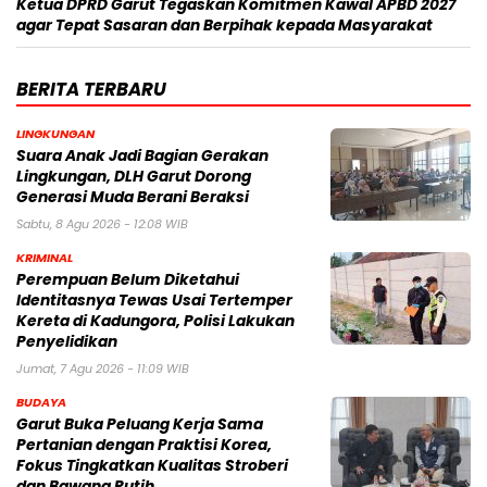
Ketua DPRD Garut Tegaskan Komitmen Kawal APBD 2027
agar Tepat Sasaran dan Berpihak kepada Masyarakat
BERITA TERBARU
LINGKUNGAN
Suara Anak Jadi Bagian Gerakan
Lingkungan, DLH Garut Dorong
Generasi Muda Berani Beraksi
Sabtu, 8 Agu 2026 - 12:08 WIB
KRIMINAL
Perempuan Belum Diketahui
Identitasnya Tewas Usai Tertemper
Kereta di Kadungora, Polisi Lakukan
Penyelidikan
Jumat, 7 Agu 2026 - 11:09 WIB
BUDAYA
Garut Buka Peluang Kerja Sama
Pertanian dengan Praktisi Korea,
Fokus Tingkatkan Kualitas Stroberi
dan Bawang Putih