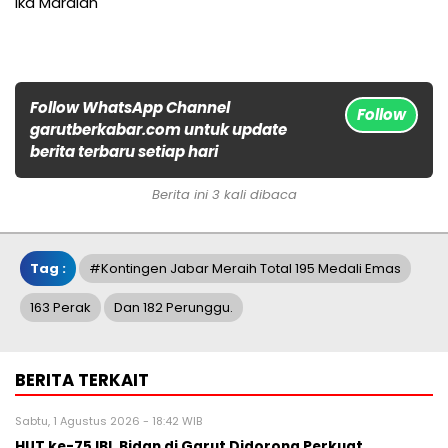
Ika Mardiah
Follow WhatsApp Channel
Follow
garutberkabar.com untuk update
berita terbaru setiap hari
Berita ini 3 kali dibaca
Tag :
#Kontingen Jabar Meraih Total 195 Medali Emas
163 Perak
Dan 182 Perunggu.
BERITA TERKAIT
Sabtu, 1 Agustus 2026 - 18:42 WIB
HUT ke-75 IBI, Bidan di Garut Didorong Perkuat