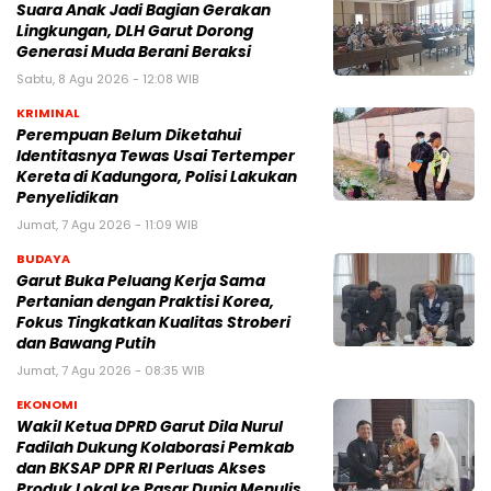
Suara Anak Jadi Bagian Gerakan
Lingkungan, DLH Garut Dorong
Generasi Muda Berani Beraksi
Sabtu, 8 Agu 2026 - 12:08 WIB
KRIMINAL
Perempuan Belum Diketahui
Identitasnya Tewas Usai Tertemper
Kereta di Kadungora, Polisi Lakukan
Penyelidikan
Jumat, 7 Agu 2026 - 11:09 WIB
BUDAYA
Garut Buka Peluang Kerja Sama
Pertanian dengan Praktisi Korea,
Fokus Tingkatkan Kualitas Stroberi
dan Bawang Putih
Jumat, 7 Agu 2026 - 08:35 WIB
EKONOMI
Wakil Ketua DPRD Garut Dila Nurul
Fadilah Dukung Kolaborasi Pemkab
dan BKSAP DPR RI Perluas Akses
Produk Lokal ke Pasar Dunia Menulis