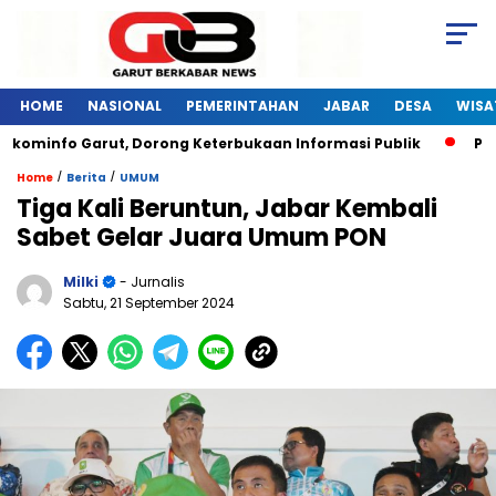
HOME
NASIONAL
PEMERINTAHAN
JABAR
DESA
WISA
skominfo Garut, Dorong Keterbukaan Informasi Publik
Pela
/
/
Home
Berita
UMUM
Tiga Kali Beruntun, Jabar Kembali
Sabet Gelar Juara Umum PON
Milki
- Jurnalis
Sabtu, 21 September 2024