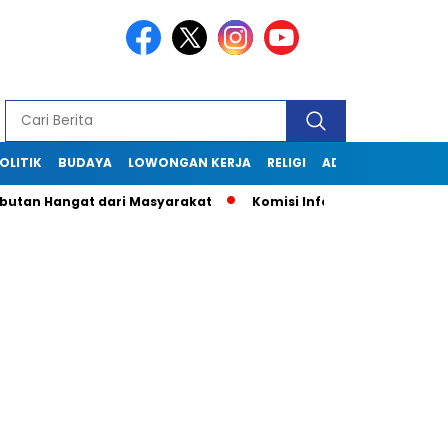
OLITIK
BUDAYA
LOWONGAN KERJA
RELIGI
ADVERTORIAL
butan Hangat dari Masyarakat
Komisi Informasi Jabar Kunju