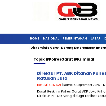
HOME
NASIONAL
PEMERINTAHAN
JABAR
i Jabar Kunjungi Diskominfo Garut, Dorong Keterbukaan Informas
Topik
#PolresGarut #Kriminal
Direktur PT. ABK Ditahan Polres
Ratusan Juta
HUKUM
|
KRIMINAL
| Kamis, 4 September 2025 - 12
Kasat Reskrim Polres Garut AKP Joko Pri
Direktur PT. ABK yang diduga terlibat kasus